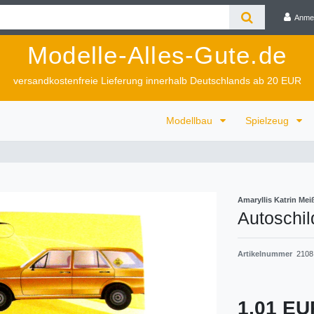
Anme
Modelle-Alles-Gute.de
versandkostenfreie Lieferung innerhalb Deutschlands ab 20 EUR
Modellbau
Spielzeug
Amaryllis Katrin M
Autoschil
Artikelnummer
2108
1,01 E