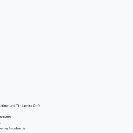
 Meißner und Tim Lemke GbR
schland
6
oerde@t-online.de