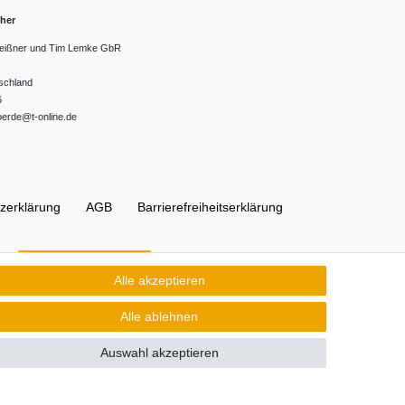
cher
 Meißner und Tim Lemke GbR
schland
6
oerde@t-online.de
z­erklärung
AGB
Barrierefreiheitserklärung
Kontakt
Vertrag widerrufen
Alle akzeptieren
Alle ablehnen
Auswahl akzeptieren