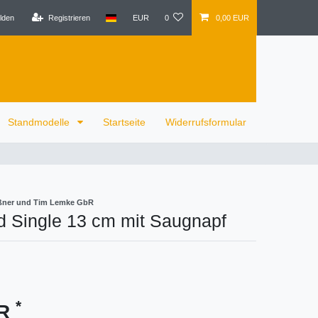
lden
Registrieren
EUR
0
0,00 EUR
Standmodelle
Startseite
Widerrufsformular
eißner und Tim Lemke GbR
d Single 13 cm mit Saugnapf
*
UR