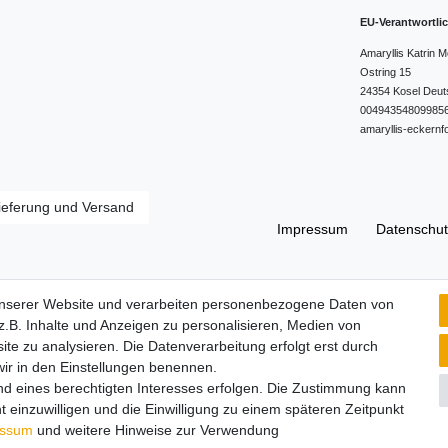
EU-Verantwortli
Amaryllis Katrin
Ostring
15
24354
Kosel
Deut
00494354809985
amaryllis-eckernf
ieferung und Versand
Impressum
Daten­schut
Widerrufs­recht
unserer Website und verarbeiten personenbezogene Daten von
.B. Inhalte und Anzeigen zu personalisieren, Medien von
ite zu analysieren. Die Datenverarbeitung erfolgt erst durch
 wir in den Einstellungen benennen.
nd eines berechtigten Interesses erfolgen. Die Zustimmung kann
t einzuwilligen und die Einwilligung zu einem späteren Zeitpunkt
essum
und weitere Hinweise zur Verwendung