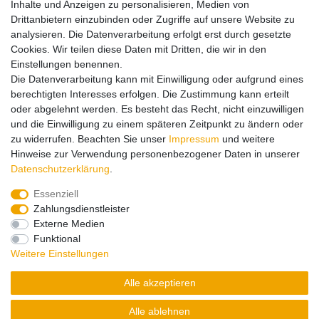
Inhalte und Anzeigen zu personalisieren, Medien von
Drittanbietern einzubinden oder Zugriffe auf unsere Website zu
Hinweise zur Batterieentsorgung
analysieren. Die Datenverarbeitung erfolgt erst durch gesetzte
Cookies. Wir teilen diese Daten mit Dritten, die wir in den
Einstellungen benennen.
Lieferung und Versand
Die Datenverarbeitung kann mit Einwilligung oder aufgrund eines
berechtigten Interesses erfolgen. Die Zustimmung kann erteilt
oder abgelehnt werden. Es besteht das Recht, nicht einzuwilligen
Impressum
Daten­schutz­erklärung
AGB
und die Einwilligung zu einem späteren Zeitpunkt zu ändern oder
zu widerrufen. Beachten Sie unser
Impressum
und weitere
Hinweise zur Verwendung personenbezogener Daten in unserer
Barrierefreiheitserklärung
Widerrufs­recht
Daten­schutz­erklärung
.
Essenziell
Zahlungsdienstleister
Kontakt
Vertrag widerrufen
Externe Medien
Funktional
Zahlungsarten:
Weitere Einstellungen
Alle akzeptieren
Alle ablehnen