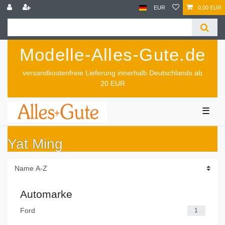
EUR
0,00 EUR
Modelle-Alles-Gute.de
versandkostenfreie Lieferung innerhalb Deutschlands ab
20 EUR
☰
Yat Ming
Automarke
Ford
1