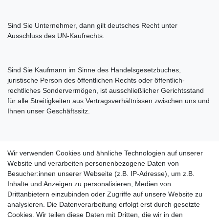
Sind Sie Unternehmer, dann gilt deutsches Recht unter
Ausschluss des UN-Kaufrechts.
Sind Sie Kaufmann im Sinne des Handelsgesetzbuches,
juristische Person des öffentlichen Rechts oder öffentlich-
rechtliches Sondervermögen, ist ausschließlicher Gerichtsstand
für alle Streitigkeiten aus Vertragsverhältnissen zwischen uns und
Ihnen unser Geschäftssitz.
Sollten einzelne Klauseln dieser AGB ganz oder teilweise
Wir verwenden Cookies und ähnliche Technologien auf unserer
unwirksam sein, so bleibt der Vertrag im Übrigen wirksam. Soweit
Website und verarbeiten personenbezogene Daten von
einzelne Klauseln unwirksam sind, richtet sich der Inhalt des
Besucher:innen unserer Webseite (z.B. IP-Adresse), um z.B.
Vertrags nach den gesetzlichen Vorschriften.
Inhalte und Anzeigen zu personalisieren, Medien von
Drittanbietern einzubinden oder Zugriffe auf unsere Website zu
Hinweise zur Batterieentsorgung
analysieren. Die Datenverarbeitung erfolgt erst durch gesetzte
Cookies. Wir teilen diese Daten mit Dritten, die wir in den