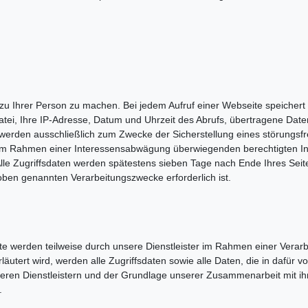
 Ihrer Person zu machen. Bei jedem Aufruf einer Webseite speichert 
atei, Ihre IP-Adresse, Datum und Uhrzeit des Abrufs, übertragene Da
 werden ausschließlich zum Zwecke der Sicherstellung eines störungsf
im Rahmen einer Interessensabwägung überwiegenden berechtigten Int
le Zugriffsdaten werden spätestens sieben Tage nach Ende Ihres 
 der oben genannten Verarbeitungszwecke erforderlich ist.
te werden teilweise durch unsere Dienstleister im Rahmen einer Verar
läutert wird, werden alle Zugriffsdaten sowie alle Daten, die in dafü
seren Dienstleistern und der Grundlage unserer Zusammenarbeit mit ihn
.