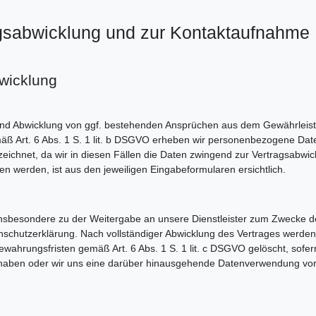
ragsabwicklung und zur Kontaktaufnahme
bwicklung
und Abwicklung von ggf. bestehenden Ansprüchen aus dem Gewährleis
emäß Art. 6 Abs. 1 S. 1 lit. b DSGVO erheben wir personenbezogene Da
kennzeichnet, da wir in diesen Fällen die Daten zwingend zur Vertragsab
n werden, ist aus den jeweiligen Eingabeformularen ersichtlich.
 insbesondere zu der Weitergabe an unsere Dienstleister zum Zwecke d
nschutzerklärung. Nach vollständiger Abwicklung des Vertrages werden 
wahrungsfristen gemäß Art. 6 Abs. 1 S. 1 lit. c DSGVO gelöscht, sofern
 haben oder wir uns eine darüber hinausgehende Datenverwendung vorbeh