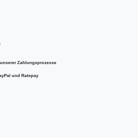
e
kündigung
rung unserer Zahlungsprozesse
über PayPal und Ratepay