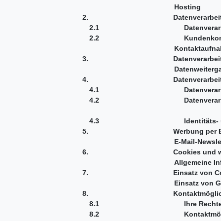
Hosti
2.
Datenverarbeitung 
2.1
Datenverarbeit
2.2
Kunden
Kontaktau
3.
Datenverarbeitung
Datenweitergabe an 
4.
Datenverarbeitun
4.1
Datenverarbeit
4.2
Datenverarbeitung 
4.3
Identitäts- und Bo
5.
Werbung per
E-Mail-Newslet
6.
Cookies und we
Allgemeine I
7.
Einsatz von Cook
Einsatz von G
8.
Kontaktmöglichk
8.1
Ihre Re
8.2
Kontaktmög