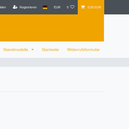
lden
Registrieren
EUR
0
0,00 EUR
Standmodelle
Startseite
Widerrufsformular