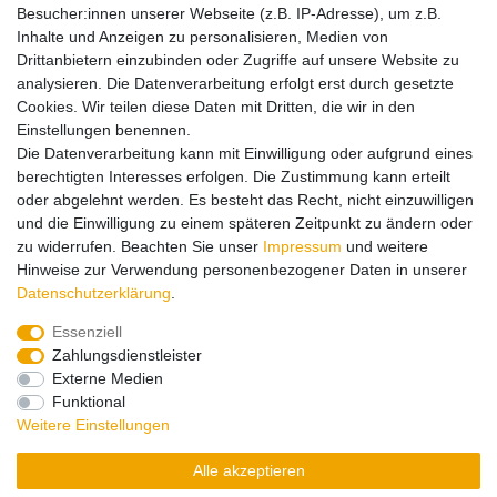
christian@diecastcompany.nl
Besucher:innen unserer Webseite (z.B. IP-Adresse), um z.B.
Inhalte und Anzeigen zu personalisieren, Medien von
Drittanbietern einzubinden oder Zugriffe auf unsere Website zu
Hinweise zur Batterieentsorgung
analysieren. Die Datenverarbeitung erfolgt erst durch gesetzte
Cookies. Wir teilen diese Daten mit Dritten, die wir in den
Einstellungen benennen.
Lieferung und Versand
Die Datenverarbeitung kann mit Einwilligung oder aufgrund eines
berechtigten Interesses erfolgen. Die Zustimmung kann erteilt
oder abgelehnt werden. Es besteht das Recht, nicht einzuwilligen
Impressum
Daten­schutz­erklärung
AGB
und die Einwilligung zu einem späteren Zeitpunkt zu ändern oder
zu widerrufen. Beachten Sie unser
Impressum
und weitere
Hinweise zur Verwendung personenbezogener Daten in unserer
Barrierefreiheitserklärung
Widerrufs­recht
Daten­schutz­erklärung
.
Essenziell
Zahlungsdienstleister
Kontakt
Vertrag widerrufen
Externe Medien
Funktional
Zahlungsarten:
Weitere Einstellungen
Alle akzeptieren