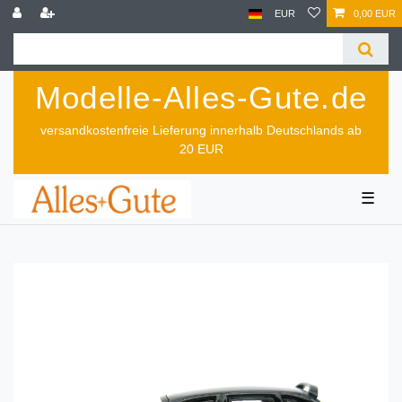
EUR
0,00 EUR
Modelle-Alles-Gute.de
versandkostenfreie Lieferung innerhalb Deutschlands ab
20 EUR
☰