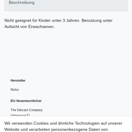
Beschreibung
Nicht geeignet für Kinder unter 3 Jahren. Benutzung unter
Aufsicht von Erwachsenen.
Hersteller
Ricko
EU-Verantwortlicher
The Diecast Company
Voltastraat
51
1446 VB
PURMEREND
Niederlande
Wir verwenden Cookies und ähnliche Technologien auf unserer
0031299 463826
Website und verarbeiten personenbezogene Daten von