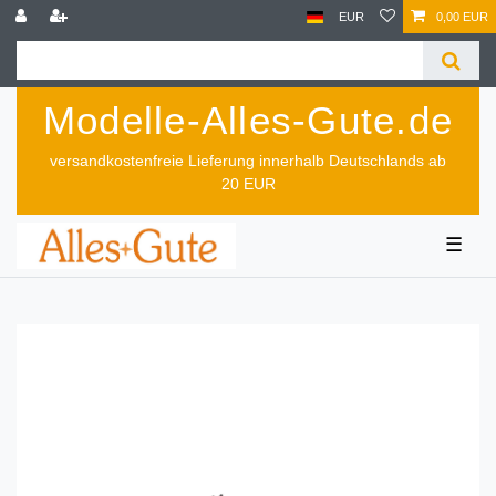
EUR
0,00 EUR
Modelle-Alles-Gute.de
versandkostenfreie Lieferung innerhalb Deutschlands ab
20 EUR
☰