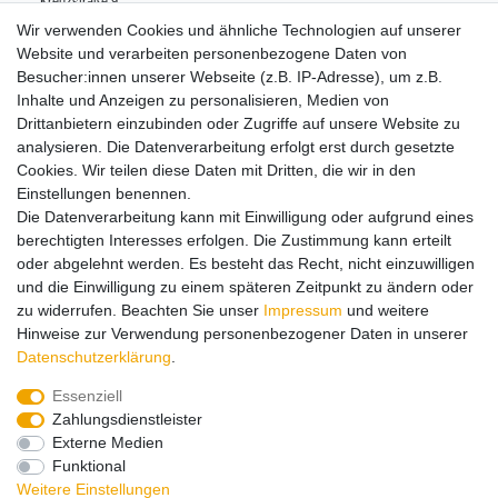
Kreuzstraße
9
78148
Gütenbach
Deutschland
Wir verwenden Cookies und ähnliche Technologien auf unserer
07723 651 0
Website und verarbeiten personenbezogene Daten von
info@faller.de
Besucher:innen unserer Webseite (z.B. IP-Adresse), um z.B.
Inhalte und Anzeigen zu personalisieren, Medien von
Drittanbietern einzubinden oder Zugriffe auf unsere Website zu
Hinweise zur Batterieentsorgung
analysieren. Die Datenverarbeitung erfolgt erst durch gesetzte
Cookies. Wir teilen diese Daten mit Dritten, die wir in den
Einstellungen benennen.
Lieferung und Versand
Die Datenverarbeitung kann mit Einwilligung oder aufgrund eines
berechtigten Interesses erfolgen. Die Zustimmung kann erteilt
oder abgelehnt werden. Es besteht das Recht, nicht einzuwilligen
Impressum
Daten­schutz­erklärung
AGB
und die Einwilligung zu einem späteren Zeitpunkt zu ändern oder
zu widerrufen. Beachten Sie unser
Impressum
und weitere
Hinweise zur Verwendung personenbezogener Daten in unserer
Barrierefreiheitserklärung
Widerrufs­recht
Daten­schutz­erklärung
.
Essenziell
Zahlungsdienstleister
Kontakt
Vertrag widerrufen
Externe Medien
Funktional
Zahlungsarten:
Weitere Einstellungen