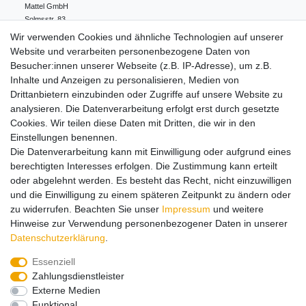
Mattel GmbH
Solmsstr.
83
60486
Frankfurt
Deutschland
Wir verwenden Cookies und ähnliche Technologien auf unserer
+49 (0)69/795330-0
Website und verarbeiten personenbezogene Daten von
info.de@mattel.com
Besucher:innen unserer Webseite (z.B. IP-Adresse), um z.B.
Inhalte und Anzeigen zu personalisieren, Medien von
Drittanbietern einzubinden oder Zugriffe auf unsere Website zu
Hinweise zur Batterieentsorgung
analysieren. Die Datenverarbeitung erfolgt erst durch gesetzte
Cookies. Wir teilen diese Daten mit Dritten, die wir in den
Einstellungen benennen.
Lieferung und Versand
Die Datenverarbeitung kann mit Einwilligung oder aufgrund eines
berechtigten Interesses erfolgen. Die Zustimmung kann erteilt
oder abgelehnt werden. Es besteht das Recht, nicht einzuwilligen
Impressum
Daten­schutz­erklärung
AGB
und die Einwilligung zu einem späteren Zeitpunkt zu ändern oder
zu widerrufen. Beachten Sie unser
Impressum
und weitere
Hinweise zur Verwendung personenbezogener Daten in unserer
Barrierefreiheitserklärung
Widerrufs­recht
Daten­schutz­erklärung
.
Essenziell
Zahlungsdienstleister
Kontakt
Vertrag widerrufen
Externe Medien
Funktional