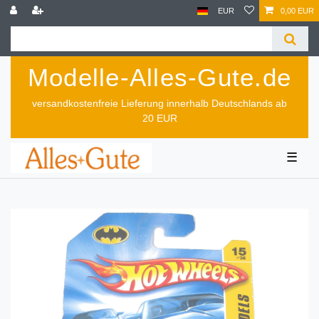
EUR
0,00 EUR
Modelle-Alles-Gute.de
versandkostenfreie Lieferung innerhalb Deutschlands ab
20 EUR
☰