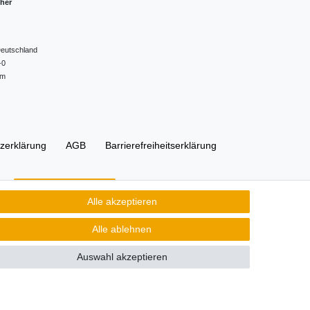
cher
eutschland
-0
om
z­erklärung
AGB
Barrierefreiheitserklärung
Kontakt
Vertrag widerrufen
Alle akzeptieren
Alle ablehnen
Auswahl akzeptieren