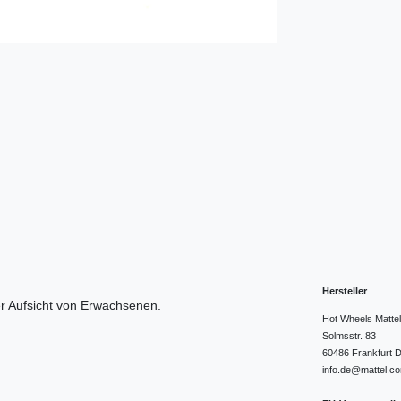
Hersteller
er Aufsicht von Erwachsenen.
Hot Wheels Matt
Solmsstr.
83
60486
Frankfurt
D
info.de@mattel.c