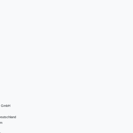
el GmbH
eutschland
om