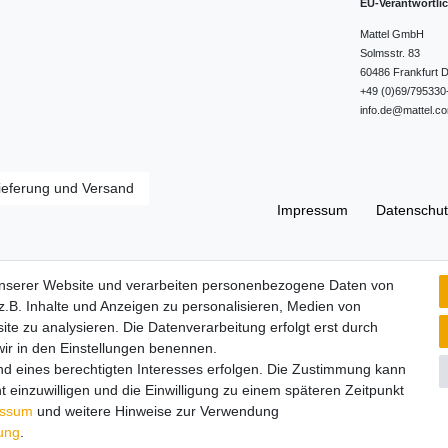
EU-Verantwortli
Mattel GmbH
Solmsstr.
83
60486
Frankfurt
D
+49 (0)69/795330
info.de@mattel.c
ieferung und Versand
Impressum
Daten­schut
Widerrufs­recht
unserer Website und verarbeiten personenbezogene Daten von
.B. Inhalte und Anzeigen zu personalisieren, Medien von
ite zu analysieren. Die Datenverarbeitung erfolgt erst durch
 wir in den Einstellungen benennen.
nd eines berechtigten Interesses erfolgen. Die Zustimmung kann
t einzuwilligen und die Einwilligung zu einem späteren Zeitpunkt
essum
und weitere Hinweise zur Verwendung
rung
.