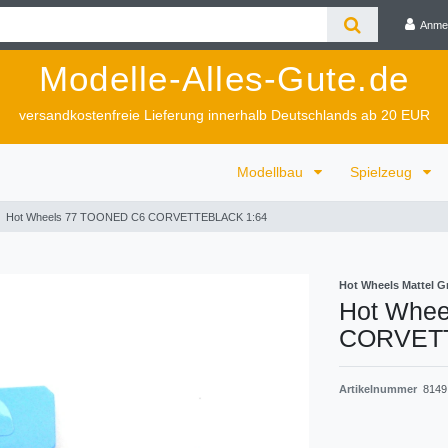
Anme
Modelle-Alles-Gute.de
versandkostenfreie Lieferung innerhalb Deutschlands ab 20 EUR
Modellbau
Spielzeug
Hot Wheels 77 TOONED C6 CORVETTEBLACK 1:64
Hot Wheels Mattel 
Hot Whe
CORVETT
Artikelnummer
8149