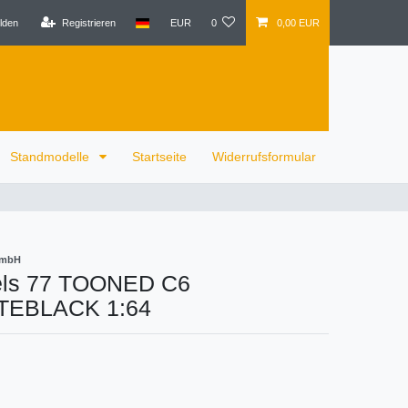
lden
Registrieren
EUR
0
0,00 EUR
Standmodelle
Startseite
Widerrufsformular
GmbH
els 77 TOONED C6
EBLACK 1:64