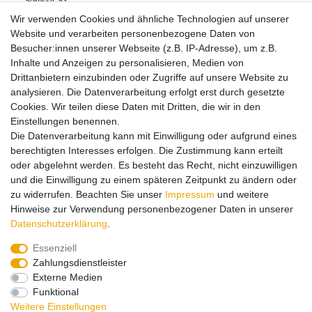
Solmsstr.
83
60486
Frankfurt
Deutschland
Wir verwenden Cookies und ähnliche Technologien auf unserer
+49 (0)69/795330-0
Website und verarbeiten personenbezogene Daten von
info.de@mattel.com
Besucher:innen unserer Webseite (z.B. IP-Adresse), um z.B.
Inhalte und Anzeigen zu personalisieren, Medien von
Drittanbietern einzubinden oder Zugriffe auf unsere Website zu
Hinweise zur Batterieentsorgung
analysieren. Die Datenverarbeitung erfolgt erst durch gesetzte
Cookies. Wir teilen diese Daten mit Dritten, die wir in den
Einstellungen benennen.
Lieferung und Versand
Die Datenverarbeitung kann mit Einwilligung oder aufgrund eines
berechtigten Interesses erfolgen. Die Zustimmung kann erteilt
oder abgelehnt werden. Es besteht das Recht, nicht einzuwilligen
Impressum
Daten­schutz­erklärung
AGB
und die Einwilligung zu einem späteren Zeitpunkt zu ändern oder
zu widerrufen. Beachten Sie unser
Impressum
und weitere
Hinweise zur Verwendung personenbezogener Daten in unserer
Barrierefreiheitserklärung
Widerrufs­recht
Daten­schutz­erklärung
.
Essenziell
Zahlungsdienstleister
Kontakt
Vertrag widerrufen
Externe Medien
Funktional
Zahlungsarten:
Weitere Einstellungen