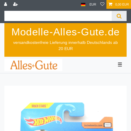
EUR
0,00 EUR
Modelle-Alles-Gute.de
versandkostenfreie Lieferung innerhalb Deutschlands ab
20 EUR
☰