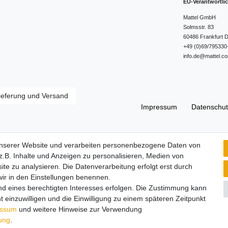
EU-Verantwortli
Mattel GmbH
Solmsstr.
83
60486
Frankfurt
D
+49 (0)69/795330
info.de@mattel.c
ieferung und Versand
Impressum
Daten­schut
Widerrufs­recht
unserer Website und verarbeiten personenbezogene Daten von
.B. Inhalte und Anzeigen zu personalisieren, Medien von
ite zu analysieren. Die Datenverarbeitung erfolgt erst durch
 wir in den Einstellungen benennen.
nd eines berechtigten Interesses erfolgen. Die Zustimmung kann
t einzuwilligen und die Einwilligung zu einem späteren Zeitpunkt
essum
und weitere Hinweise zur Verwendung
rung
.