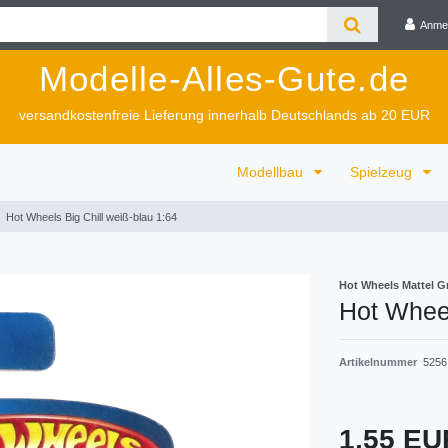
Anme
Modelle-Alles-Gute.de
versandkostenfreie Lieferung innerhalb Deutschlands ab 20 EUR
Modellbau
Spielzeug
Hot Wheels Big Chill weiß-blau 1:64
Hot Wheels Mattel 
Hot Wheel
Artikelnummer
5256
1,55 E