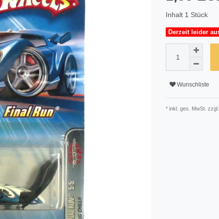
Inhalt
1
Stück
Derzeit leider au
Wunschliste
* inkl. ges. MwSt. zzgl.