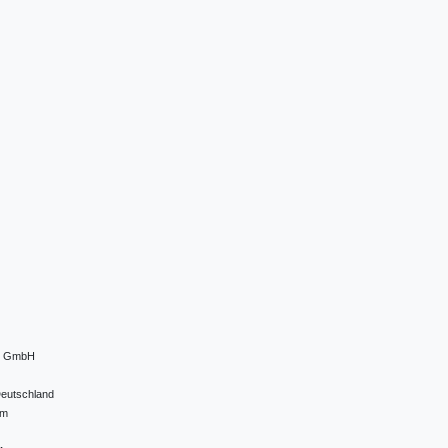
el GmbH
eutschland
om