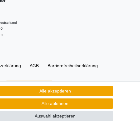
cher
eutschland
-0
om
z­erklärung
AGB
Barrierefreiheitserklärung
Kontakt
Vertrag widerrufen
Alle akzeptieren
Alle ablehnen
Auswahl akzeptieren