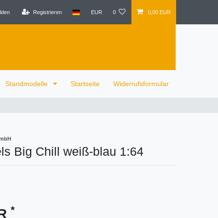
lden
Registrieren
EUR
0
0,00 EUR
Standmodelle
Startseite
Widerrufsformular
GmbH
s Big Chill weiß-blau 1:64
*
UR