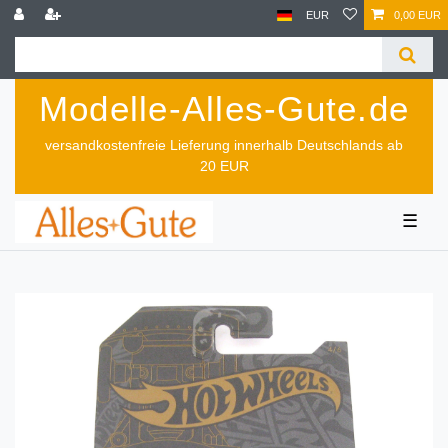
EUR
0,00 EUR
Modelle-Alles-Gute.de
versandkostenfreie Lieferung innerhalb Deutschlands ab
20 EUR
☰