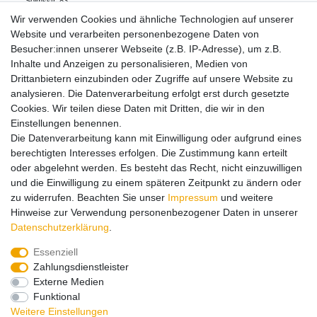
Solmsstr.
83
60486
Frankfurt
Deutschland
Wir verwenden Cookies und ähnliche Technologien auf unserer
+49 (0)69/795330-0
Website und verarbeiten personenbezogene Daten von
info.de@mattel.com
Besucher:innen unserer Webseite (z.B. IP-Adresse), um z.B.
Inhalte und Anzeigen zu personalisieren, Medien von
Drittanbietern einzubinden oder Zugriffe auf unsere Website zu
Hinweise zur Batterieentsorgung
analysieren. Die Datenverarbeitung erfolgt erst durch gesetzte
Cookies. Wir teilen diese Daten mit Dritten, die wir in den
Einstellungen benennen.
Lieferung und Versand
Die Datenverarbeitung kann mit Einwilligung oder aufgrund eines
berechtigten Interesses erfolgen. Die Zustimmung kann erteilt
oder abgelehnt werden. Es besteht das Recht, nicht einzuwilligen
Impressum
Daten­schutz­erklärung
AGB
und die Einwilligung zu einem späteren Zeitpunkt zu ändern oder
zu widerrufen. Beachten Sie unser
Impressum
und weitere
Hinweise zur Verwendung personenbezogener Daten in unserer
Barrierefreiheitserklärung
Widerrufs­recht
Daten­schutz­erklärung
.
Essenziell
Zahlungsdienstleister
Kontakt
Vertrag widerrufen
Externe Medien
Funktional
Zahlungsarten:
Weitere Einstellungen