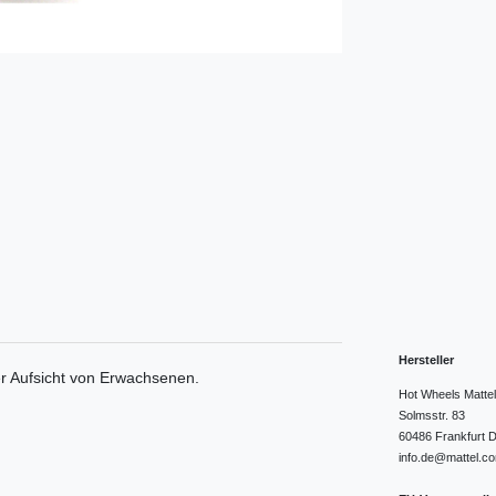
Hersteller
er Aufsicht von Erwachsenen.
Hot Wheels Matt
Solmsstr.
83
60486
Frankfurt
D
info.de@mattel.c