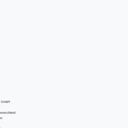
el GmbH
eutschland
om