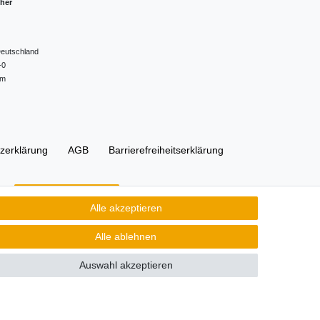
cher
eutschland
-0
om
z­erklärung
AGB
Barrierefreiheitserklärung
Kontakt
Vertrag widerrufen
Alle akzeptieren
Alle ablehnen
Auswahl akzeptieren