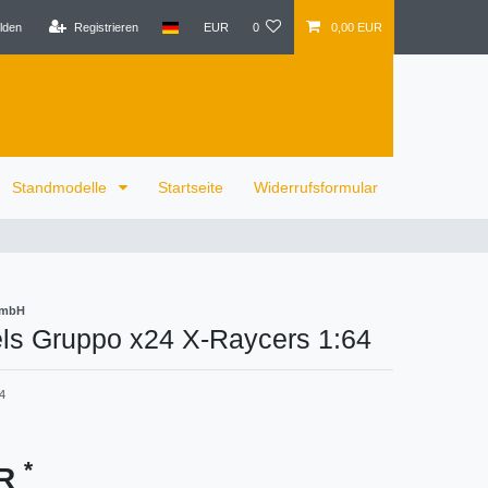
lden
Registrieren
EUR
0
0,00 EUR
Standmodelle
Startseite
Widerrufsformular
GmbH
ls Gruppo x24 X-Raycers 1:64
4
*
UR