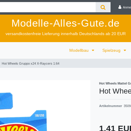
Anme
Modelle-Alles-Gute.de
versandkostenfreie Lieferung innerhalb Deutschlands ab 20 EUR
Modellbau
Spielzeug
Hot Wheels Gruppo x24 X-Raycers 1:64
Hot Wheels Mattel 
Hot Whee
Artikelnummer
3509
1,41 E