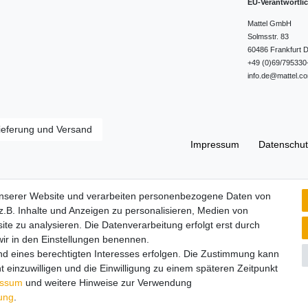
EU-Verantwortli
Mattel GmbH
Solmsstr.
83
60486
Frankfurt
D
+49 (0)69/795330
info.de@mattel.c
ieferung und Versand
Impressum
Daten­schut
Widerrufs­recht
unserer Website und verarbeiten personenbezogene Daten von
.B. Inhalte und Anzeigen zu personalisieren, Medien von
ite zu analysieren. Die Datenverarbeitung erfolgt erst durch
 wir in den Einstellungen benennen.
nd eines berechtigten Interesses erfolgen. Die Zustimmung kann
t einzuwilligen und die Einwilligung zu einem späteren Zeitpunkt
essum
und weitere Hinweise zur Verwendung
rung
.