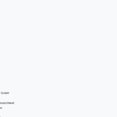
el GmbH
eutschland
om