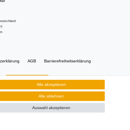
cher
eutschland
-0
om
z­erklärung
AGB
Barrierefreiheitserklärung
Kontakt
Vertrag widerrufen
Alle akzeptieren
Alle ablehnen
Auswahl akzeptieren