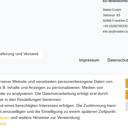
EU-Verantwortli
Mattel GmbH
Solmsstr.
83
60486
Frankfurt
D
+49 (0)69/795330
info.de@mattel.c
ieferung und Versand
Impressum
Daten­schut
Widerrufs­recht
unserer Website und verarbeiten personenbezogene Daten von
.B. Inhalte und Anzeigen zu personalisieren, Medien von
ite zu analysieren. Die Datenverarbeitung erfolgt erst durch
 wir in den Einstellungen benennen.
nd eines berechtigten Interesses erfolgen. Die Zustimmung kann
t einzuwilligen und die Einwilligung zu einem späteren Zeitpunkt
essum
und weitere Hinweise zur Verwendung
rung
.