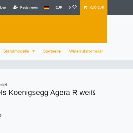
lden
Registrieren
EUR
0
0,00 EUR
Standmodelle
Startseite
Widerrufsformular
GmbH
ls Koenigsegg Agera R weiß
3