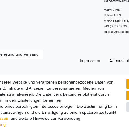
EU-Verantwortli
Mattel GmbH
Solmsstr.
83
60486
Frankfurt
D
+49 (0)69/795330
info.de@mattel.c
ieferung und Versand
Impressum
Daten­schut
Widerrufs­recht
unserer Website und verarbeiten personenbezogene Daten von
.B. Inhalte und Anzeigen zu personalisieren, Medien von
ite zu analysieren. Die Datenverarbeitung erfolgt erst durch
 wir in den Einstellungen benennen.
nd eines berechtigten Interesses erfolgen. Die Zustimmung kann
t einzuwilligen und die Einwilligung zu einem späteren Zeitpunkt
essum
und weitere Hinweise zur Verwendung
rung
.