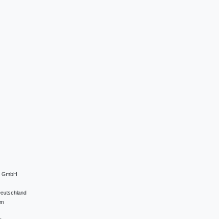
el GmbH
eutschland
om