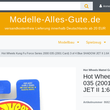
Anme
Modelle-Alles-Gute.de
versandkostenfreie Lieferung innerhalb Deutschlands ab 20 EUR
Modellbau
Spielzeug
Hot Wheels Kung Fu Force Series 2000 035 (2001 Card) 3 of 4 Blue SHADOW JET II 1:64
Hot Wheels Mattel 
Hot Whee
035 (200
JET II 1:
Artikelnummer
8682