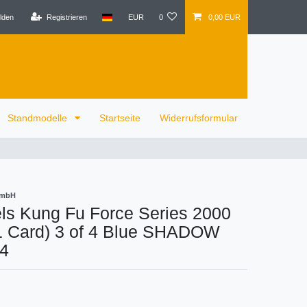
lden
Registrieren
EUR
0
0,00 EUR
Standmodelle
Startseite
Widerrufsformular
GmbH
ls Kung Fu Force Series 2000
1 Card) 3 of 4 Blue SHADOW
64