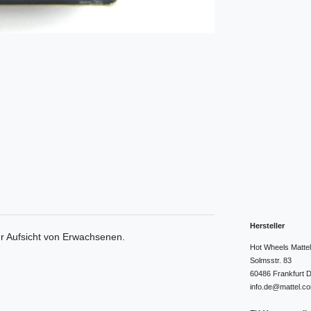
Hersteller
er Aufsicht von Erwachsenen.
Hot Wheels Matt
Solmsstr.
83
60486
Frankfurt
D
info.de@mattel.c