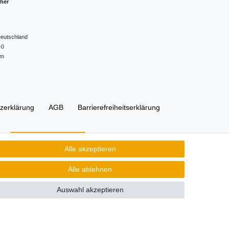
cher
eutschland
-0
om
z­erklärung
AGB
Barrierefreiheitserklärung
Kontakt
Vertrag widerrufen
Alle akzeptieren
Alle ablehnen
Auswahl akzeptieren