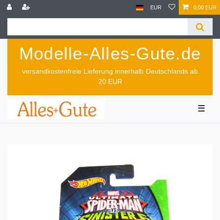
EUR
0,00 EUR
Modelle-Alles-Gute.de
versandkostenfreie Lieferung innerhalb Deutschlands ab
20 EUR
☰