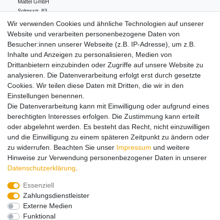
Mattel GmbH
Solmsstr.
83
60486
Frankfurt
Deutschland
Wir verwenden Cookies und ähnliche Technologien auf unserer
+49 (0)69/795330-0
Website und verarbeiten personenbezogene Daten von
info.de@mattel.com
Besucher:innen unserer Webseite (z.B. IP-Adresse), um z.B.
Inhalte und Anzeigen zu personalisieren, Medien von
Drittanbietern einzubinden oder Zugriffe auf unsere Website zu
Hinweise zur Batterieentsorgung
analysieren. Die Datenverarbeitung erfolgt erst durch gesetzte
Cookies. Wir teilen diese Daten mit Dritten, die wir in den
Einstellungen benennen.
Lieferung und Versand
Die Datenverarbeitung kann mit Einwilligung oder aufgrund eines
berechtigten Interesses erfolgen. Die Zustimmung kann erteilt
oder abgelehnt werden. Es besteht das Recht, nicht einzuwilligen
Impressum
Daten­schutz­erklärung
AGB
und die Einwilligung zu einem späteren Zeitpunkt zu ändern oder
zu widerrufen. Beachten Sie unser
Impressum
und weitere
Hinweise zur Verwendung personenbezogener Daten in unserer
Barrierefreiheitserklärung
Widerrufs­recht
Daten­schutz­erklärung
.
Essenziell
Zahlungsdienstleister
Kontakt
Vertrag widerrufen
Externe Medien
Funktional