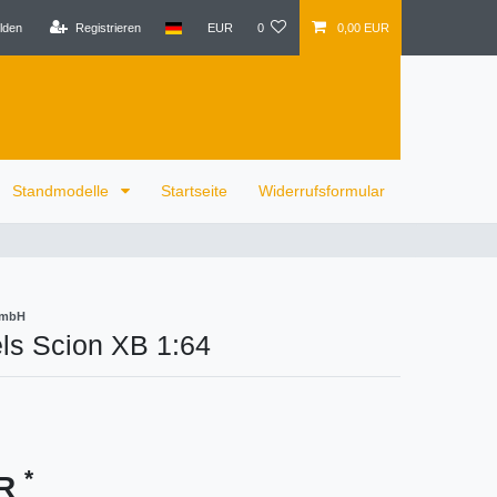
lden
Registrieren
EUR
0
0,00 EUR
Standmodelle
Startseite
Widerrufsformular
GmbH
ls Scion XB 1:64
*
UR