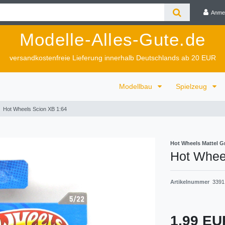
Anme
Modelle-Alles-Gute.de
versandkostenfreie Lieferung innerhalb Deutschlands ab 20 EUR
Modellbau
Spielzeug
Hot Wheels Scion XB 1:64
Hot Wheels Mattel 
Hot Whee
Artikelnummer
3391
1,99 E