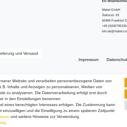
EU-Verantwortli
Mattel GmbH
Solmsstr.
83
60486
Frankfurt
D
+49 (0)69/795330
info.de@mattel.c
ieferung und Versand
Impressum
Daten­schut
Widerrufs­recht
unserer Website und verarbeiten personenbezogene Daten von
.B. Inhalte und Anzeigen zu personalisieren, Medien von
ite zu analysieren. Die Datenverarbeitung erfolgt erst durch
 wir in den Einstellungen benennen.
nd eines berechtigten Interesses erfolgen. Die Zustimmung kann
t einzuwilligen und die Einwilligung zu einem späteren Zeitpunkt
essum
und weitere Hinweise zur Verwendung
rung
.