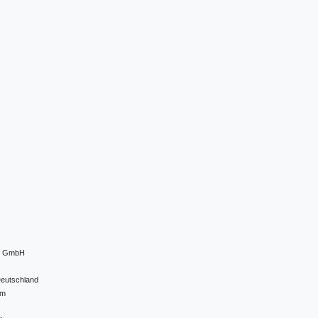
el GmbH
eutschland
om