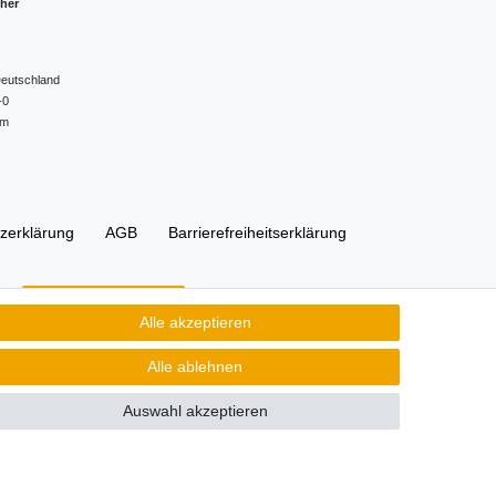
cher
eutschland
-0
om
z­erklärung
AGB
Barrierefreiheitserklärung
Kontakt
Vertrag widerrufen
Alle akzeptieren
Alle ablehnen
Auswahl akzeptieren