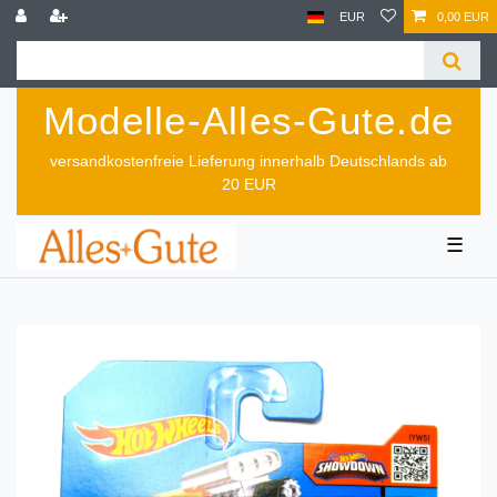
EUR
0,00 EUR
Modelle-Alles-Gute.de
versandkostenfreie Lieferung innerhalb Deutschlands ab
20 EUR
☰