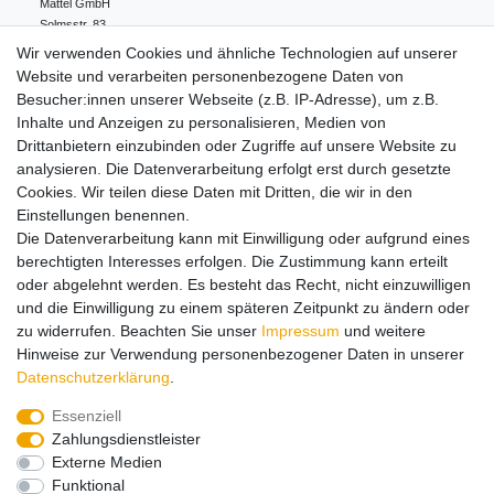
Mattel GmbH
Solmsstr.
83
60486
Frankfurt
Deutschland
Wir verwenden Cookies und ähnliche Technologien auf unserer
+49 (0)69/795330-0
Website und verarbeiten personenbezogene Daten von
info.de@mattel.com
Besucher:innen unserer Webseite (z.B. IP-Adresse), um z.B.
Inhalte und Anzeigen zu personalisieren, Medien von
Drittanbietern einzubinden oder Zugriffe auf unsere Website zu
Hinweise zur Batterieentsorgung
analysieren. Die Datenverarbeitung erfolgt erst durch gesetzte
Cookies. Wir teilen diese Daten mit Dritten, die wir in den
Einstellungen benennen.
Lieferung und Versand
Die Datenverarbeitung kann mit Einwilligung oder aufgrund eines
berechtigten Interesses erfolgen. Die Zustimmung kann erteilt
oder abgelehnt werden. Es besteht das Recht, nicht einzuwilligen
Impressum
Daten­schutz­erklärung
AGB
und die Einwilligung zu einem späteren Zeitpunkt zu ändern oder
zu widerrufen. Beachten Sie unser
Impressum
und weitere
Hinweise zur Verwendung personenbezogener Daten in unserer
Barrierefreiheitserklärung
Widerrufs­recht
Daten­schutz­erklärung
.
Essenziell
Zahlungsdienstleister
Kontakt
Vertrag widerrufen
Externe Medien
Funktional