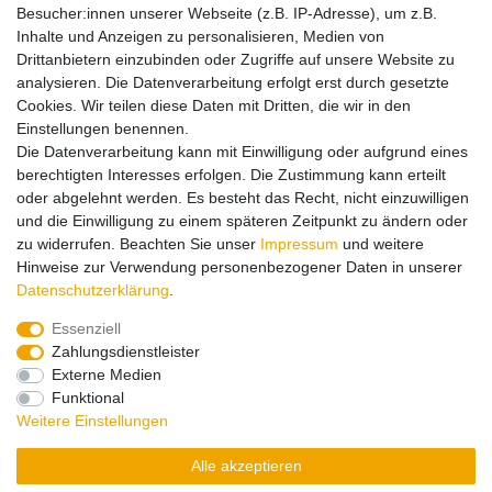
christian@diecastcompany.nl
Besucher:innen unserer Webseite (z.B. IP-Adresse), um z.B.
Inhalte und Anzeigen zu personalisieren, Medien von
Drittanbietern einzubinden oder Zugriffe auf unsere Website zu
Hinweise zur Batterieentsorgung
analysieren. Die Datenverarbeitung erfolgt erst durch gesetzte
Cookies. Wir teilen diese Daten mit Dritten, die wir in den
Einstellungen benennen.
Lieferung und Versand
Die Datenverarbeitung kann mit Einwilligung oder aufgrund eines
berechtigten Interesses erfolgen. Die Zustimmung kann erteilt
oder abgelehnt werden. Es besteht das Recht, nicht einzuwilligen
Impressum
Daten­schutz­erklärung
AGB
und die Einwilligung zu einem späteren Zeitpunkt zu ändern oder
zu widerrufen. Beachten Sie unser
Impressum
und weitere
Hinweise zur Verwendung personenbezogener Daten in unserer
Barrierefreiheitserklärung
Widerrufs­recht
Daten­schutz­erklärung
.
Essenziell
Zahlungsdienstleister
Kontakt
Vertrag widerrufen
Externe Medien
Funktional
Zahlungsarten:
Weitere Einstellungen
Alle akzeptieren