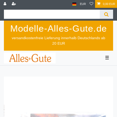
EUR
0,00 EUR
Modelle-Alles-Gute.de
versandkostenfreie Lieferung innerhalb Deutschlands ab
20 EUR
☰