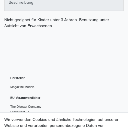
Beschreibung
Nicht geeignet für Kinder unter 3 Jahren. Benutzung unter
Aufsicht von Erwachsenen.
Hersteller
Magazine Models
EU-Verantwortlicher
The Diecast Company
Voltastraat
51
1446 VB
PURMEREND
Niederlande
Wir verwenden Cookies und ähnliche Technologien auf unserer
0031299 463826
Website und verarbeiten personenbezogene Daten von