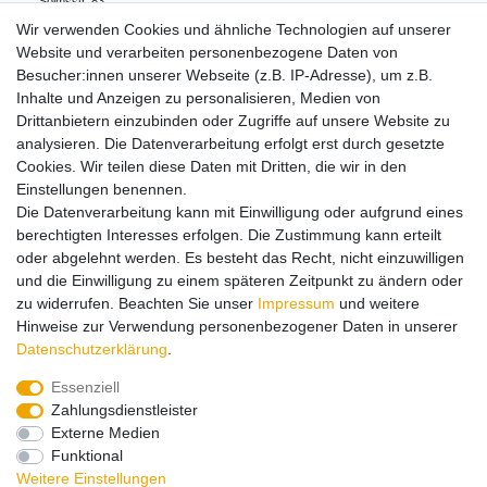
Solmsstr.
83
60486
Frankfurt
Deutschland
Wir verwenden Cookies und ähnliche Technologien auf unserer
+49 (0)69/795330-0
Website und verarbeiten personenbezogene Daten von
info.de@mattel.com
Besucher:innen unserer Webseite (z.B. IP-Adresse), um z.B.
Inhalte und Anzeigen zu personalisieren, Medien von
Drittanbietern einzubinden oder Zugriffe auf unsere Website zu
Hinweise zur Batterieentsorgung
analysieren. Die Datenverarbeitung erfolgt erst durch gesetzte
Cookies. Wir teilen diese Daten mit Dritten, die wir in den
Einstellungen benennen.
Lieferung und Versand
Die Datenverarbeitung kann mit Einwilligung oder aufgrund eines
berechtigten Interesses erfolgen. Die Zustimmung kann erteilt
oder abgelehnt werden. Es besteht das Recht, nicht einzuwilligen
Impressum
Daten­schutz­erklärung
AGB
und die Einwilligung zu einem späteren Zeitpunkt zu ändern oder
zu widerrufen. Beachten Sie unser
Impressum
und weitere
Hinweise zur Verwendung personenbezogener Daten in unserer
Barrierefreiheitserklärung
Widerrufs­recht
Daten­schutz­erklärung
.
Essenziell
Zahlungsdienstleister
Kontakt
Vertrag widerrufen
Externe Medien
Funktional
Zahlungsarten:
Weitere Einstellungen