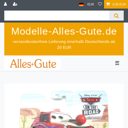
EUR
0,00 EUR
Modelle-Alles-Gute.de
versandkostenfreie Lieferung innerhalb Deutschlands ab
20 EUR
☰