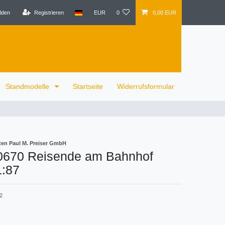
lden
Registrieren
EUR
0
0,00 EUR
Standmodelle
Startseite
Widerrufsformular
ten Paul M. Preiser GmbH
10670 Reisende am Bahnhof
1:87
2