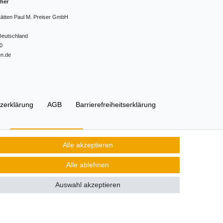
cher
tätten Paul M. Preiser GmbH
Deutschland
0
en.de
z­erklärung
AGB
Barrierefreiheitserklärung
Kontakt
Vertrag widerrufen
Alle akzeptieren
Alle ablehnen
Auswahl akzeptieren