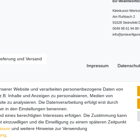
EU-Verantwortli
Kleinkunst-Werks
Am Ruhbach
2
91628
Steinsfeld
0049 98 61 94 80 
info@preiserfigur
ieferung und Versand
Impressum
Daten­schut
Widerrufs­recht
unserer Website und verarbeiten personenbezogene Daten von
.B. Inhalte und Anzeigen zu personalisieren, Medien von
ite zu analysieren. Die Datenverarbeitung erfolgt erst durch
 wir in den Einstellungen benennen.
nd eines berechtigten Interesses erfolgen. Die Zustimmung kann
t einzuwilligen und die Einwilligung zu einem späteren Zeitpunkt
essum
und weitere Hinweise zur Verwendung
rung
.