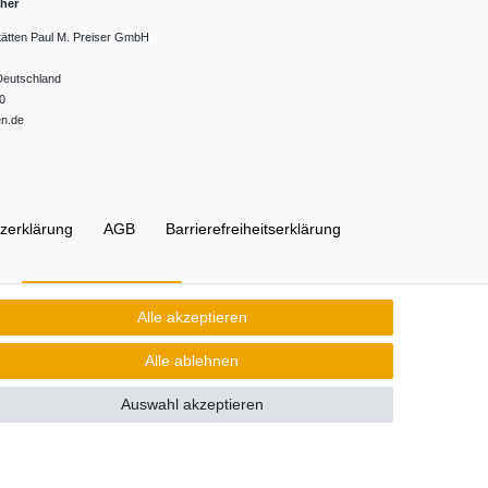
cher
tätten Paul M. Preiser GmbH
Deutschland
0
en.de
z­erklärung
AGB
Barrierefreiheitserklärung
Kontakt
Vertrag widerrufen
Alle akzeptieren
Alle ablehnen
Auswahl akzeptieren