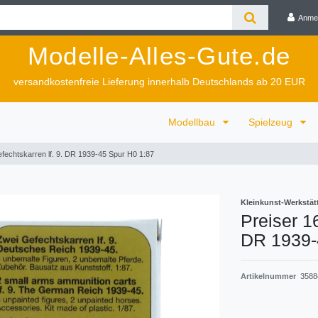
Anme
Modelle-Alles-Gute.de
versandkostenfreie Lieferung innerhalb Deutschlands ab 20 EUR
Modellbau
Spielzeug
fechtskarren lf. 9. DR 1939-45 Spur H0 1:87
Kleinkunst-Werkstät
Preiser 1
DR 1939-
Artikelnummer
3588