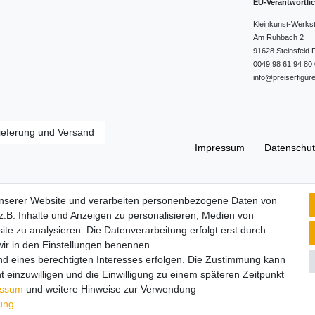
EU-Verantwortli
Kleinkunst-Werks
Am Ruhbach
2
91628
Steinsfeld
0049 98 61 94 80 
info@preiserfigur
ieferung und Versand
Impressum
Daten­schut
Widerrufs­recht
unserer Website und verarbeiten personenbezogene Daten von
.B. Inhalte und Anzeigen zu personalisieren, Medien von
ite zu analysieren. Die Datenverarbeitung erfolgt erst durch
 wir in den Einstellungen benennen.
nd eines berechtigten Interesses erfolgen. Die Zustimmung kann
t einzuwilligen und die Einwilligung zu einem späteren Zeitpunkt
essum
und weitere Hinweise zur Verwendung
rung
.