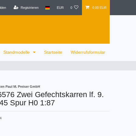
lden
Registrieren
EUR
0
0,00 EUR
Standmodelle
Startseite
Widerrufsformular
ten Paul M. Preiser GmbH
6576 Zwei Gefechtskarren lf. 9.
45 Spur H0 1:87
4