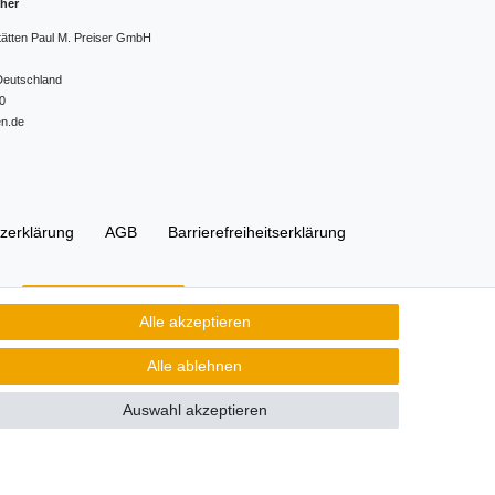
cher
tätten Paul M. Preiser GmbH
Deutschland
0
en.de
z­erklärung
AGB
Barrierefreiheitserklärung
Kontakt
Vertrag widerrufen
Alle akzeptieren
Alle ablehnen
Auswahl akzeptieren