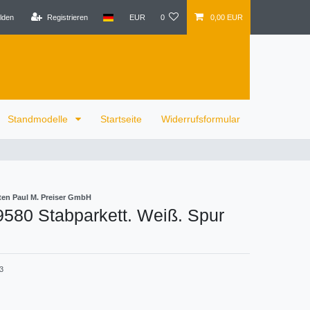
lden
Registrieren
EUR
0
0,00 EUR
Standmodelle
Startseite
Widerrufsformular
ten Paul M. Preiser GmbH
9580 Stabparkett. Weiß. Spur
3