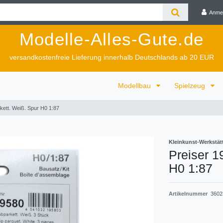
Anme
Modelle-Alles-Gute.de
versandkostenfreie Lieferung innerhalb Deutschlands ab 20 EUR
Modellbau
Spielzeug
kett. Weiß. Spur H0 1:87
Kleinkunst-Werkstät
Preiser 1
H0 1:87
Artikelnummer
3602