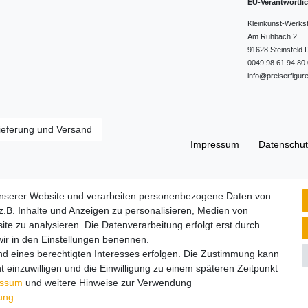
EU-Verantwortli
Kleinkunst-Werks
Am Ruhbach
2
91628
Steinsfeld
0049 98 61 94 80 
info@preiserfigur
ieferung und Versand
Impressum
Daten­schut
Widerrufs­recht
unserer Website und verarbeiten personenbezogene Daten von
.B. Inhalte und Anzeigen zu personalisieren, Medien von
ite zu analysieren. Die Datenverarbeitung erfolgt erst durch
 wir in den Einstellungen benennen.
nd eines berechtigten Interesses erfolgen. Die Zustimmung kann
t einzuwilligen und die Einwilligung zu einem späteren Zeitpunkt
essum
und weitere Hinweise zur Verwendung
rung
.