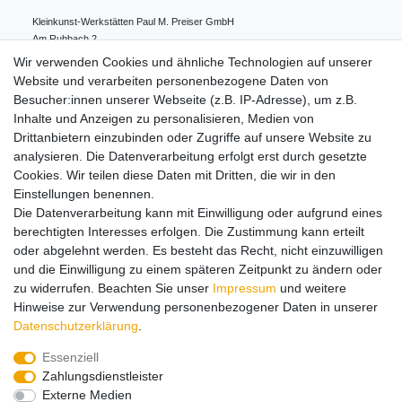
Kleinkunst-Werkstätten Paul M. Preiser GmbH
Am Ruhbach
2
91628
Steinsfeld
Deutschland
Wir verwenden Cookies und ähnliche Technologien auf unserer
0049 98 61 94 80 0
Website und verarbeiten personenbezogene Daten von
info@preiserfiguren.de
Besucher:innen unserer Webseite (z.B. IP-Adresse), um z.B.
Inhalte und Anzeigen zu personalisieren, Medien von
Drittanbietern einzubinden oder Zugriffe auf unsere Website zu
Hinweise zur Batterieentsorgung
analysieren. Die Datenverarbeitung erfolgt erst durch gesetzte
Cookies. Wir teilen diese Daten mit Dritten, die wir in den
Einstellungen benennen.
Lieferung und Versand
Die Datenverarbeitung kann mit Einwilligung oder aufgrund eines
berechtigten Interesses erfolgen. Die Zustimmung kann erteilt
oder abgelehnt werden. Es besteht das Recht, nicht einzuwilligen
Impressum
Daten­schutz­erklärung
AGB
und die Einwilligung zu einem späteren Zeitpunkt zu ändern oder
zu widerrufen. Beachten Sie unser
Impressum
und weitere
Hinweise zur Verwendung personenbezogener Daten in unserer
Barrierefreiheitserklärung
Widerrufs­recht
Daten­schutz­erklärung
.
Essenziell
Zahlungsdienstleister
Kontakt
Vertrag widerrufen
Externe Medien