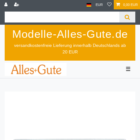
EUR
0,00 EUR
Modelle-Alles-Gute.de
versandkostenfreie Lieferung innerhalb Deutschlands ab
20 EUR
☰