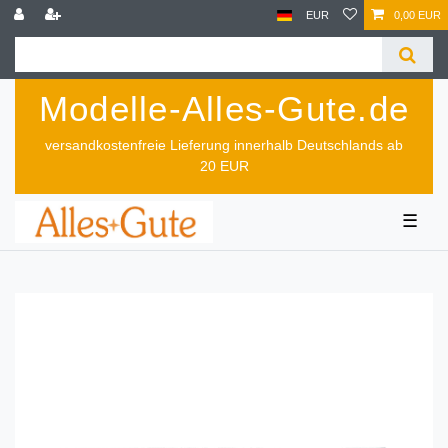
EUR
0,00 EUR
Modelle-Alles-Gute.de
versandkostenfreie Lieferung innerhalb Deutschlands ab
20 EUR
☰