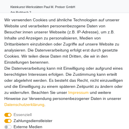
Kleinkunst-Werkstätten Paul M. Preiser GmbH
Am Ruhbach
2
91628
Steinsfeld
Deutschland
Wir verwenden Cookies und ähnliche Technologien auf unserer
0049 98 61 94 80 0
Website und verarbeiten personenbezogene Daten von
info@preiserfiguren.de
Besucher:innen unserer Webseite (z.B. IP-Adresse), um z.B.
Inhalte und Anzeigen zu personalisieren, Medien von
Drittanbietern einzubinden oder Zugriffe auf unsere Website zu
Hinweise zur Batterieentsorgung
analysieren. Die Datenverarbeitung erfolgt erst durch gesetzte
Cookies. Wir teilen diese Daten mit Dritten, die wir in den
Einstellungen benennen.
Lieferung und Versand
Die Datenverarbeitung kann mit Einwilligung oder aufgrund eines
berechtigten Interesses erfolgen. Die Zustimmung kann erteilt
oder abgelehnt werden. Es besteht das Recht, nicht einzuwilligen
Impressum
Daten­schutz­erklärung
AGB
und die Einwilligung zu einem späteren Zeitpunkt zu ändern oder
zu widerrufen. Beachten Sie unser
Impressum
und weitere
Hinweise zur Verwendung personenbezogener Daten in unserer
Barrierefreiheitserklärung
Widerrufs­recht
Daten­schutz­erklärung
.
Essenziell
Zahlungsdienstleister
Kontakt
Vertrag widerrufen
Externe Medien