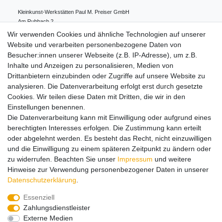
Kleinkunst-Werkstätten Paul M. Preiser GmbH
Am Ruhbach
2
91628
Steinsfeld
Deutschland
Wir verwenden Cookies und ähnliche Technologien auf unserer
0049 98 61 94 80 0
Website und verarbeiten personenbezogene Daten von
info@preiserfiguren.de
Besucher:innen unserer Webseite (z.B. IP-Adresse), um z.B.
Inhalte und Anzeigen zu personalisieren, Medien von
Drittanbietern einzubinden oder Zugriffe auf unsere Website zu
Hinweise zur Batterieentsorgung
analysieren. Die Datenverarbeitung erfolgt erst durch gesetzte
Cookies. Wir teilen diese Daten mit Dritten, die wir in den
Einstellungen benennen.
Lieferung und Versand
Die Datenverarbeitung kann mit Einwilligung oder aufgrund eines
berechtigten Interesses erfolgen. Die Zustimmung kann erteilt
oder abgelehnt werden. Es besteht das Recht, nicht einzuwilligen
Impressum
Daten­schutz­erklärung
AGB
und die Einwilligung zu einem späteren Zeitpunkt zu ändern oder
zu widerrufen. Beachten Sie unser
Impressum
und weitere
Hinweise zur Verwendung personenbezogener Daten in unserer
Barrierefreiheitserklärung
Widerrufs­recht
Daten­schutz­erklärung
.
Essenziell
Zahlungsdienstleister
Kontakt
Vertrag widerrufen
Externe Medien