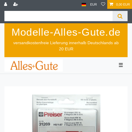
EUR
0,00 EUR
Modelle-Alles-Gute.de
versandkostenfreie Lieferung innerhalb Deutschlands ab
20 EUR
☰