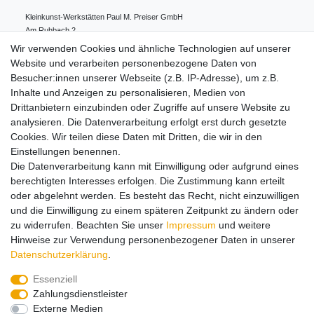
Kleinkunst-Werkstätten Paul M. Preiser GmbH
Am Ruhbach
2
91628
Steinsfeld
Deutschland
Wir verwenden Cookies und ähnliche Technologien auf unserer
0049 98 61 94 80 0
Website und verarbeiten personenbezogene Daten von
info@preiserfiguren.de
Besucher:innen unserer Webseite (z.B. IP-Adresse), um z.B.
Inhalte und Anzeigen zu personalisieren, Medien von
Drittanbietern einzubinden oder Zugriffe auf unsere Website zu
Hinweise zur Batterieentsorgung
analysieren. Die Datenverarbeitung erfolgt erst durch gesetzte
Cookies. Wir teilen diese Daten mit Dritten, die wir in den
Einstellungen benennen.
Lieferung und Versand
Die Datenverarbeitung kann mit Einwilligung oder aufgrund eines
berechtigten Interesses erfolgen. Die Zustimmung kann erteilt
oder abgelehnt werden. Es besteht das Recht, nicht einzuwilligen
Impressum
Daten­schutz­erklärung
AGB
und die Einwilligung zu einem späteren Zeitpunkt zu ändern oder
zu widerrufen. Beachten Sie unser
Impressum
und weitere
Hinweise zur Verwendung personenbezogener Daten in unserer
Barrierefreiheitserklärung
Widerrufs­recht
Daten­schutz­erklärung
.
Essenziell
Zahlungsdienstleister
Kontakt
Vertrag widerrufen
Externe Medien