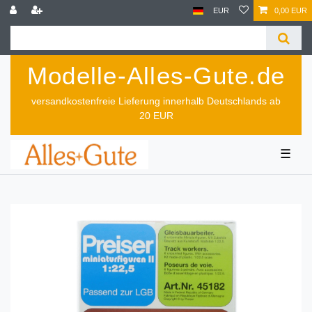
EUR
0,00 EUR
Modelle-Alles-Gute.de
versandkostenfreie Lieferung innerhalb Deutschlands ab
20 EUR
☰