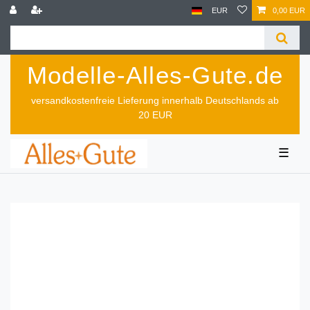
EUR
0,00 EUR
Modelle-Alles-Gute.de
versandkostenfreie Lieferung innerhalb Deutschlands ab
20 EUR
☰