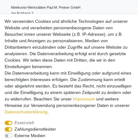
Kleinkunst-Werkstätten Paul M. Preiser GmbH
Am Ruhbach
2
91628
Steinsfeld
Deutschland
Wir verwenden Cookies und ähnliche Technologien auf unserer
0049 98 61 94 80 0
Website und verarbeiten personenbezogene Daten von
info@preiserfiguren.de
Besucher:innen unserer Webseite (z.B. IP-Adresse), um z.B.
Inhalte und Anzeigen zu personalisieren, Medien von
Drittanbietern einzubinden oder Zugriffe auf unsere Website zu
Hinweise zur Batterieentsorgung
analysieren. Die Datenverarbeitung erfolgt erst durch gesetzte
Cookies. Wir teilen diese Daten mit Dritten, die wir in den
Einstellungen benennen.
Lieferung und Versand
Die Datenverarbeitung kann mit Einwilligung oder aufgrund eines
berechtigten Interesses erfolgen. Die Zustimmung kann erteilt
oder abgelehnt werden. Es besteht das Recht, nicht einzuwilligen
Impressum
Daten­schutz­erklärung
AGB
und die Einwilligung zu einem späteren Zeitpunkt zu ändern oder
zu widerrufen. Beachten Sie unser
Impressum
und weitere
Hinweise zur Verwendung personenbezogener Daten in unserer
Barrierefreiheitserklärung
Widerrufs­recht
Daten­schutz­erklärung
.
Essenziell
Zahlungsdienstleister
Kontakt
Vertrag widerrufen
Externe Medien