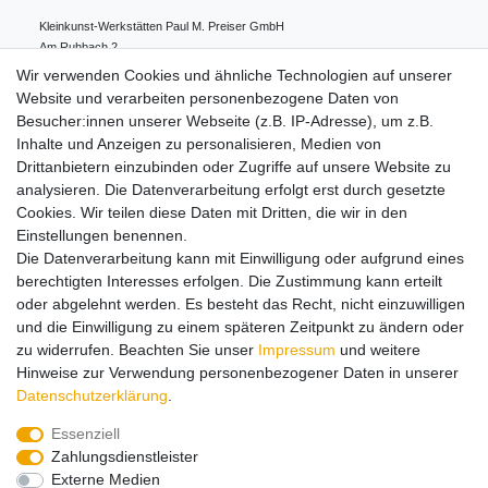
Kleinkunst-Werkstätten Paul M. Preiser GmbH
Am Ruhbach
2
91628
Steinsfeld
Deutschland
Wir verwenden Cookies und ähnliche Technologien auf unserer
0049 98 61 94 80 0
Website und verarbeiten personenbezogene Daten von
info@preiserfiguren.de
Besucher:innen unserer Webseite (z.B. IP-Adresse), um z.B.
Inhalte und Anzeigen zu personalisieren, Medien von
Drittanbietern einzubinden oder Zugriffe auf unsere Website zu
Hinweise zur Batterieentsorgung
analysieren. Die Datenverarbeitung erfolgt erst durch gesetzte
Cookies. Wir teilen diese Daten mit Dritten, die wir in den
Einstellungen benennen.
Lieferung und Versand
Die Datenverarbeitung kann mit Einwilligung oder aufgrund eines
berechtigten Interesses erfolgen. Die Zustimmung kann erteilt
oder abgelehnt werden. Es besteht das Recht, nicht einzuwilligen
Impressum
Daten­schutz­erklärung
AGB
und die Einwilligung zu einem späteren Zeitpunkt zu ändern oder
zu widerrufen. Beachten Sie unser
Impressum
und weitere
Hinweise zur Verwendung personenbezogener Daten in unserer
Barrierefreiheitserklärung
Widerrufs­recht
Daten­schutz­erklärung
.
Essenziell
Zahlungsdienstleister
Kontakt
Vertrag widerrufen
Externe Medien