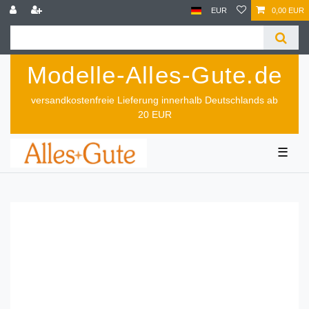
EUR
0,00 EUR
Modelle-Alles-Gute.de
versandkostenfreie Lieferung innerhalb Deutschlands ab
20 EUR
☰