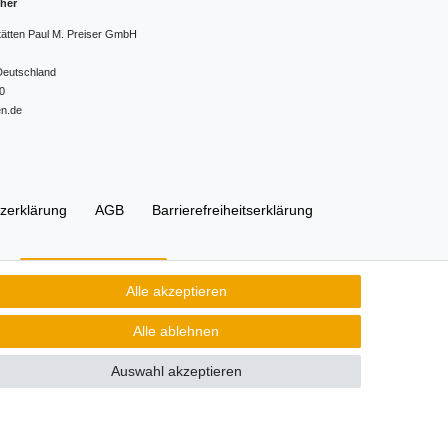
cher
tätten Paul M. Preiser GmbH
Deutschland
0
en.de
z­erklärung
AGB
Barrierefreiheitserklärung
Kontakt
Vertrag widerrufen
Alle akzeptieren
Alle ablehnen
Auswahl akzeptieren