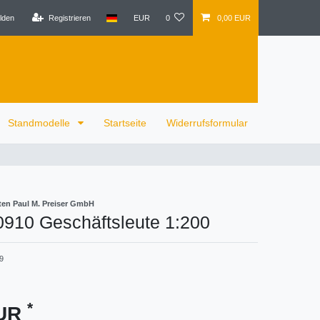
lden
Registrieren
EUR
0
0,00 EUR
Standmodelle
Startseite
Widerrufsformular
ten Paul M. Preiser GmbH
0910 Geschäftsleute 1:200
9
*
EUR