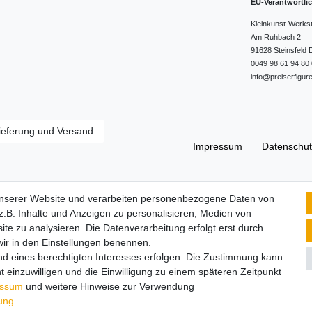
EU-Verantwortli
Kleinkunst-Werks
Am Ruhbach
2
91628
Steinsfeld
0049 98 61 94 80 
info@preiserfigur
ieferung und Versand
Impressum
Daten­schut
Widerrufs­recht
unserer Website und verarbeiten personenbezogene Daten von
.B. Inhalte und Anzeigen zu personalisieren, Medien von
ite zu analysieren. Die Datenverarbeitung erfolgt erst durch
 wir in den Einstellungen benennen.
nd eines berechtigten Interesses erfolgen. Die Zustimmung kann
t einzuwilligen und die Einwilligung zu einem späteren Zeitpunkt
essum
und weitere Hinweise zur Verwendung
rung
.