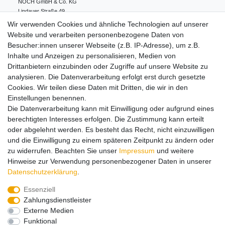
NOCH GmbH & Co. KG
Lindauer Straße
49
88239
Wangen
Deutschland
Wir verwenden Cookies und ähnliche Technologien auf unserer
0049 7522 9780 0
Website und verarbeiten personenbezogene Daten von
noch@noch.de
Besucher:innen unserer Webseite (z.B. IP-Adresse), um z.B.
Inhalte und Anzeigen zu personalisieren, Medien von
Drittanbietern einzubinden oder Zugriffe auf unsere Website zu
Hinweise zur Batterieentsorgung
analysieren. Die Datenverarbeitung erfolgt erst durch gesetzte
Cookies. Wir teilen diese Daten mit Dritten, die wir in den
Einstellungen benennen.
Lieferung und Versand
Die Datenverarbeitung kann mit Einwilligung oder aufgrund eines
berechtigten Interesses erfolgen. Die Zustimmung kann erteilt
oder abgelehnt werden. Es besteht das Recht, nicht einzuwilligen
Impressum
Daten­schutz­erklärung
AGB
und die Einwilligung zu einem späteren Zeitpunkt zu ändern oder
zu widerrufen. Beachten Sie unser
Impressum
und weitere
Hinweise zur Verwendung personenbezogener Daten in unserer
Barrierefreiheitserklärung
Widerrufs­recht
Daten­schutz­erklärung
.
Essenziell
Zahlungsdienstleister
Kontakt
Vertrag widerrufen
Externe Medien
Funktional