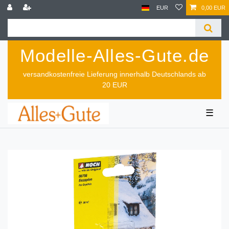
EUR
0,00 EUR
Modelle-Alles-Gute.de
versandkostenfreie Lieferung innerhalb Deutschlands ab
20 EUR
☰