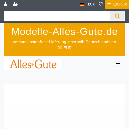
EUR
0,00 EUR
Modelle-Alles-Gute.de
versandkostenfreie Lieferung innerhalb Deutschlands ab
20 EUR
☰