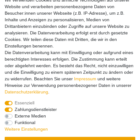
Wir verwenden Cookies und ähnliche Technologien auf unserer
0049 7522 9780 0
Website und verarbeiten personenbezogene Daten von
noch@noch.de
Besucher:innen unserer Webseite (z.B. IP-Adresse), um z.B.
Inhalte und Anzeigen zu personalisieren, Medien von
Drittanbietern einzubinden oder Zugriffe auf unsere Website zu
Hinweise zur Batterieentsorgung
analysieren. Die Datenverarbeitung erfolgt erst durch gesetzte
Cookies. Wir teilen diese Daten mit Dritten, die wir in den
Einstellungen benennen.
Lieferung und Versand
Die Datenverarbeitung kann mit Einwilligung oder aufgrund eines
berechtigten Interesses erfolgen. Die Zustimmung kann erteilt
oder abgelehnt werden. Es besteht das Recht, nicht einzuwilligen
Impressum
Daten­schutz­erklärung
AGB
und die Einwilligung zu einem späteren Zeitpunkt zu ändern oder
zu widerrufen. Beachten Sie unser
Impressum
und weitere
Hinweise zur Verwendung personenbezogener Daten in unserer
Barrierefreiheitserklärung
Widerrufs­recht
Daten­schutz­erklärung
.
Essenziell
Zahlungsdienstleister
Kontakt
Vertrag widerrufen
Externe Medien
Funktional
Zahlungsarten:
Weitere Einstellungen