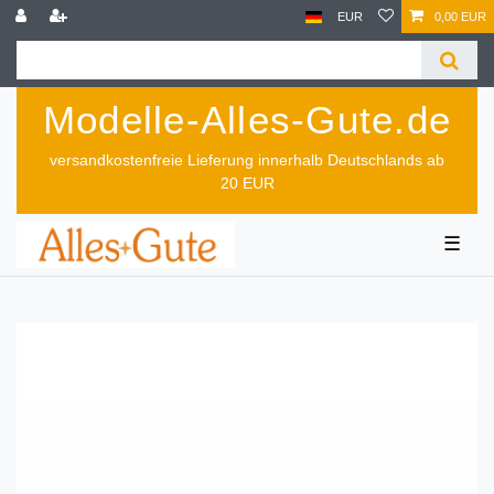
EUR
0,00 EUR
Modelle-Alles-Gute.de
versandkostenfreie Lieferung innerhalb Deutschlands ab
20 EUR
☰