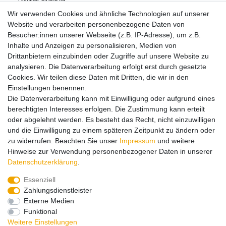
Lindauer Straße
49
88239
Wangen
Deutschland
Wir verwenden Cookies und ähnliche Technologien auf unserer
0049 7522 9780 0
Website und verarbeiten personenbezogene Daten von
noch@noch.de
Besucher:innen unserer Webseite (z.B. IP-Adresse), um z.B.
Inhalte und Anzeigen zu personalisieren, Medien von
Drittanbietern einzubinden oder Zugriffe auf unsere Website zu
Hinweise zur Batterieentsorgung
analysieren. Die Datenverarbeitung erfolgt erst durch gesetzte
Cookies. Wir teilen diese Daten mit Dritten, die wir in den
Einstellungen benennen.
Lieferung und Versand
Die Datenverarbeitung kann mit Einwilligung oder aufgrund eines
berechtigten Interesses erfolgen. Die Zustimmung kann erteilt
oder abgelehnt werden. Es besteht das Recht, nicht einzuwilligen
Impressum
Daten­schutz­erklärung
AGB
und die Einwilligung zu einem späteren Zeitpunkt zu ändern oder
zu widerrufen. Beachten Sie unser
Impressum
und weitere
Hinweise zur Verwendung personenbezogener Daten in unserer
Barrierefreiheitserklärung
Widerrufs­recht
Daten­schutz­erklärung
.
Essenziell
Zahlungsdienstleister
Kontakt
Vertrag widerrufen
Externe Medien
Funktional
Zahlungsarten:
Weitere Einstellungen