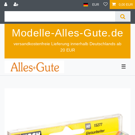
EUR
0,00 EUR
Modelle-Alles-Gute.de
versandkostenfreie Lieferung innerhalb Deutschlands ab
20 EUR
☰