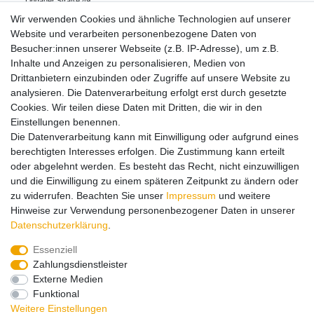
Lindauer Straße
49
88239
Wangen
Deutschland
Wir verwenden Cookies und ähnliche Technologien auf unserer
0049 7522 9780 0
Website und verarbeiten personenbezogene Daten von
noch@noch.de
Besucher:innen unserer Webseite (z.B. IP-Adresse), um z.B.
Inhalte und Anzeigen zu personalisieren, Medien von
Drittanbietern einzubinden oder Zugriffe auf unsere Website zu
Hinweise zur Batterieentsorgung
analysieren. Die Datenverarbeitung erfolgt erst durch gesetzte
Cookies. Wir teilen diese Daten mit Dritten, die wir in den
Einstellungen benennen.
Lieferung und Versand
Die Datenverarbeitung kann mit Einwilligung oder aufgrund eines
berechtigten Interesses erfolgen. Die Zustimmung kann erteilt
oder abgelehnt werden. Es besteht das Recht, nicht einzuwilligen
Impressum
Daten­schutz­erklärung
AGB
und die Einwilligung zu einem späteren Zeitpunkt zu ändern oder
zu widerrufen. Beachten Sie unser
Impressum
und weitere
Hinweise zur Verwendung personenbezogener Daten in unserer
Barrierefreiheitserklärung
Widerrufs­recht
Daten­schutz­erklärung
.
Essenziell
Zahlungsdienstleister
Kontakt
Vertrag widerrufen
Externe Medien
Funktional
Zahlungsarten:
Weitere Einstellungen