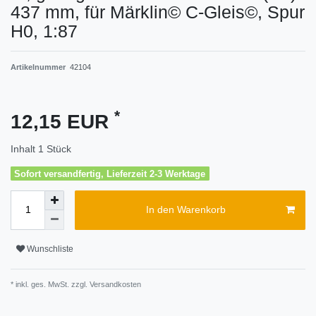
437 mm, für Märklin© C-Gleis©, Spur
H0, 1:87
Artikelnummer
42104
*
12,15 EUR
Inhalt
1
Stück
Sofort versandfertig, Lieferzeit 2-3 Werktage
In den Warenkorb
Wunschliste
* inkl. ges. MwSt. zzgl.
Versandkosten