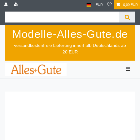
EUR
0,00 EUR
Modelle-Alles-Gute.de
versandkostenfreie Lieferung innerhalb Deutschlands ab
20 EUR
☰