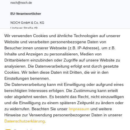
noch@noch.de
EU-Verantwortlicher
NOCH GmbH & Co. KG
Lindauer Straße
49
88239
Wangen
Deutschland
Wir verwenden Cookies und ähnliche Technologien auf unserer
0049 7522 9780 0
Website und verarbeiten personenbezogene Daten von
noch@noch.de
Besucher:innen unserer Webseite (z.B. IP-Adresse), um z.B.
Inhalte und Anzeigen zu personalisieren, Medien von
Drittanbietern einzubinden oder Zugriffe auf unsere Website zu
Hinweise zur Batterieentsorgung
analysieren. Die Datenverarbeitung erfolgt erst durch gesetzte
Cookies. Wir teilen diese Daten mit Dritten, die wir in den
Einstellungen benennen.
Lieferung und Versand
Die Datenverarbeitung kann mit Einwilligung oder aufgrund eines
berechtigten Interesses erfolgen. Die Zustimmung kann erteilt
oder abgelehnt werden. Es besteht das Recht, nicht einzuwilligen
Impressum
Daten­schutz­erklärung
AGB
und die Einwilligung zu einem späteren Zeitpunkt zu ändern oder
zu widerrufen. Beachten Sie unser
Impressum
und weitere
Hinweise zur Verwendung personenbezogener Daten in unserer
Barrierefreiheitserklärung
Widerrufs­recht
Daten­schutz­erklärung
.