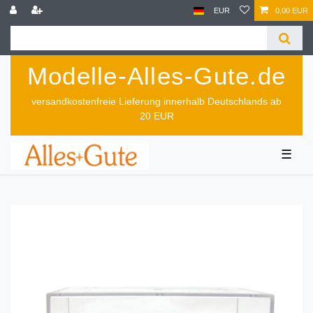
EUR
0,00 EUR
Modelle-Alles-Gute.de
versandkostenfreie Lieferung innerhalb Deutschlands ab
20 EUR
☰