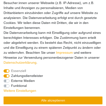
christian@diecastcompany.nl
Besucher:innen unserer Webseite (z.B. IP-Adresse), um z.B.
Inhalte und Anzeigen zu personalisieren, Medien von
Drittanbietern einzubinden oder Zugriffe auf unsere Website zu
Hinweise zur Batterieentsorgung
analysieren. Die Datenverarbeitung erfolgt erst durch gesetzte
Cookies. Wir teilen diese Daten mit Dritten, die wir in den
Einstellungen benennen.
Lieferung und Versand
Die Datenverarbeitung kann mit Einwilligung oder aufgrund eines
berechtigten Interesses erfolgen. Die Zustimmung kann erteilt
oder abgelehnt werden. Es besteht das Recht, nicht einzuwilligen
Impressum
Daten­schutz­erklärung
AGB
und die Einwilligung zu einem späteren Zeitpunkt zu ändern oder
zu widerrufen. Beachten Sie unser
Impressum
und weitere
Hinweise zur Verwendung personenbezogener Daten in unserer
Barrierefreiheitserklärung
Widerrufs­recht
Daten­schutz­erklärung
.
Essenziell
Zahlungsdienstleister
Kontakt
Vertrag widerrufen
Externe Medien
Funktional
Zahlungsarten:
Weitere Einstellungen
Alle akzeptieren