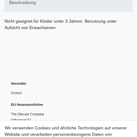
Beschreibung
Nicht geeignet für Kinder unter 3 Jahren. Benutzung unter
Aufsicht von Erwachsenen.
Hersteller
Oxford
EU-Verantwortlicher
The Diecast Company
Voltastraat
51
1446 VB
PURMEREND
Niederlande
Wir verwenden Cookies und ähnliche Technologien auf unserer
0031299 463826
Website und verarbeiten personenbezogene Daten von