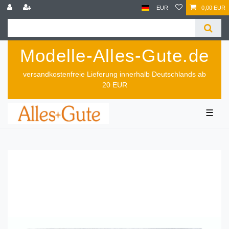
EUR
0,00 EUR
Modelle-Alles-Gute.de
versandkostenfreie Lieferung innerhalb Deutschlands ab
20 EUR
☰