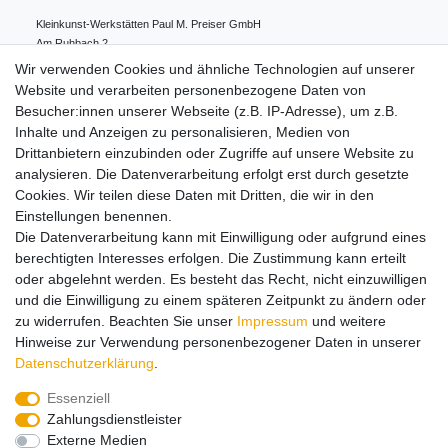
Kleinkunst-Werkstätten Paul M. Preiser GmbH
Am Ruhbach
2
91628
Steinsfeld
Deutschland
Wir verwenden Cookies und ähnliche Technologien auf unserer
0049 98 61 94 80 0
Website und verarbeiten personenbezogene Daten von
info@preiserfiguren.de
Besucher:innen unserer Webseite (z.B. IP-Adresse), um z.B.
Inhalte und Anzeigen zu personalisieren, Medien von
Drittanbietern einzubinden oder Zugriffe auf unsere Website zu
Hinweise zur Batterieentsorgung
analysieren. Die Datenverarbeitung erfolgt erst durch gesetzte
Cookies. Wir teilen diese Daten mit Dritten, die wir in den
Einstellungen benennen.
Lieferung und Versand
Die Datenverarbeitung kann mit Einwilligung oder aufgrund eines
berechtigten Interesses erfolgen. Die Zustimmung kann erteilt
oder abgelehnt werden. Es besteht das Recht, nicht einzuwilligen
Impressum
Daten­schutz­erklärung
AGB
und die Einwilligung zu einem späteren Zeitpunkt zu ändern oder
zu widerrufen. Beachten Sie unser
Impressum
und weitere
Hinweise zur Verwendung personenbezogener Daten in unserer
Barrierefreiheitserklärung
Widerrufs­recht
Daten­schutz­erklärung
.
Essenziell
Zahlungsdienstleister
Kontakt
Vertrag widerrufen
Externe Medien