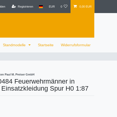
lden
Registrieren
EUR
0
0,00 EUR
Standmodelle
Startseite
Widerrufsformular
ten Paul M. Preiser GmbH
10484 Feuerwehrmänner in
Einsatzkleidung Spur H0 1:87