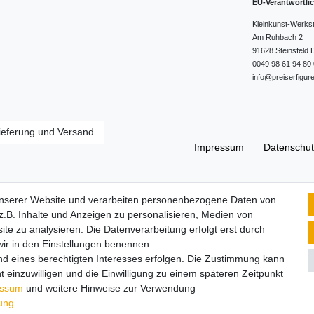
EU-Verantwortli
Kleinkunst-Werks
Am Ruhbach
2
91628
Steinsfeld
0049 98 61 94 80 
info@preiserfigur
ieferung und Versand
Impressum
Daten­schut
Widerrufs­recht
unserer Website und verarbeiten personenbezogene Daten von
.B. Inhalte und Anzeigen zu personalisieren, Medien von
ite zu analysieren. Die Datenverarbeitung erfolgt erst durch
 wir in den Einstellungen benennen.
nd eines berechtigten Interesses erfolgen. Die Zustimmung kann
t einzuwilligen und die Einwilligung zu einem späteren Zeitpunkt
essum
und weitere Hinweise zur Verwendung
rung
.