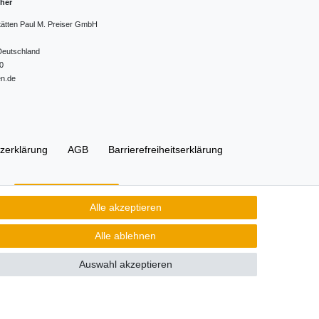
cher
tätten Paul M. Preiser GmbH
Deutschland
0
en.de
z­erklärung
AGB
Barrierefreiheitserklärung
Kontakt
Vertrag widerrufen
Alle akzeptieren
Alle ablehnen
Auswahl akzeptieren