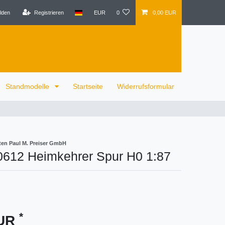
lden
Registrieren
EUR
0
0,00 EUR
Standmodelle
Startseite
Widerrufsformular
ten Paul M. Preiser GmbH
10612 Heimkehrer Spur H0 1:87
*
EUR