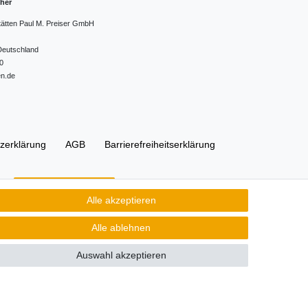
cher
tätten Paul M. Preiser GmbH
Deutschland
0
en.de
z­erklärung
AGB
Barrierefreiheitserklärung
Kontakt
Vertrag widerrufen
Alle akzeptieren
Alle ablehnen
Auswahl akzeptieren