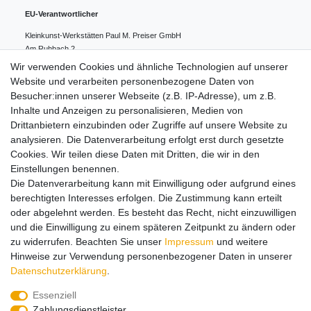
EU-Verantwortlicher
Kleinkunst-Werkstätten Paul M. Preiser GmbH
Am Ruhbach
2
91628
Steinsfeld
Deutschland
Wir verwenden Cookies und ähnliche Technologien auf unserer
0049 98 61 94 80 0
Website und verarbeiten personenbezogene Daten von
info@preiserfiguren.de
Besucher:innen unserer Webseite (z.B. IP-Adresse), um z.B.
Inhalte und Anzeigen zu personalisieren, Medien von
Drittanbietern einzubinden oder Zugriffe auf unsere Website zu
Hinweise zur Batterieentsorgung
analysieren. Die Datenverarbeitung erfolgt erst durch gesetzte
Cookies. Wir teilen diese Daten mit Dritten, die wir in den
Einstellungen benennen.
Lieferung und Versand
Die Datenverarbeitung kann mit Einwilligung oder aufgrund eines
berechtigten Interesses erfolgen. Die Zustimmung kann erteilt
oder abgelehnt werden. Es besteht das Recht, nicht einzuwilligen
Impressum
Daten­schutz­erklärung
AGB
und die Einwilligung zu einem späteren Zeitpunkt zu ändern oder
zu widerrufen. Beachten Sie unser
Impressum
und weitere
Hinweise zur Verwendung personenbezogener Daten in unserer
Barrierefreiheitserklärung
Widerrufs­recht
Daten­schutz­erklärung
.
Essenziell
Zahlungsdienstleister
Kontakt