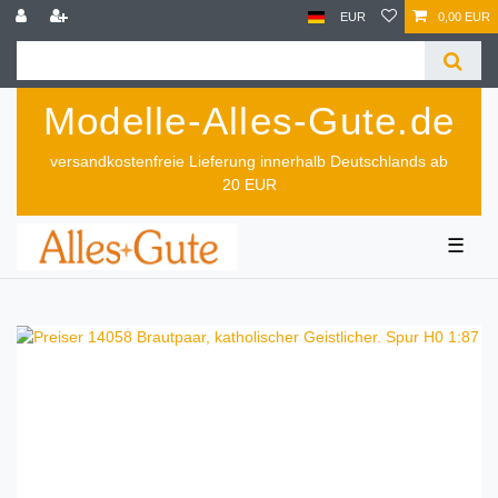
EUR
0,00 EUR
Modelle-Alles-Gute.de
versandkostenfreie Lieferung innerhalb Deutschlands ab
20 EUR
☰