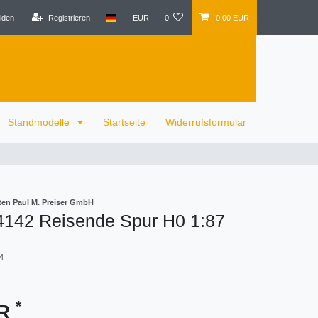
lden
Registrieren
EUR
0
0,00 EUR
Standmodelle
Startseite
Widerrufsformular
ten Paul M. Preiser GmbH
14142 Reisende Spur H0 1:87
4
*
UR