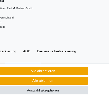
cher
tätten Paul M. Preiser GmbH
Deutschland
0
en.de
z­erklärung
AGB
Barrierefreiheitserklärung
Kontakt
Vertrag widerrufen
Alle akzeptieren
Alle ablehnen
Auswahl akzeptieren