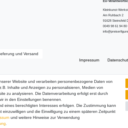
EU-Verantwortli
Kleinkunst-Werks
Am Ruhbach
2
91628
Steinsfeld
0049 98 61 94 80 
info@preiserfigur
ieferung und Versand
Impressum
Daten­schut
Widerrufs­recht
unserer Website und verarbeiten personenbezogene Daten von
.B. Inhalte und Anzeigen zu personalisieren, Medien von
ite zu analysieren. Die Datenverarbeitung erfolgt erst durch
 wir in den Einstellungen benennen.
nd eines berechtigten Interesses erfolgen. Die Zustimmung kann
t einzuwilligen und die Einwilligung zu einem späteren Zeitpunkt
essum
und weitere Hinweise zur Verwendung
rung
.