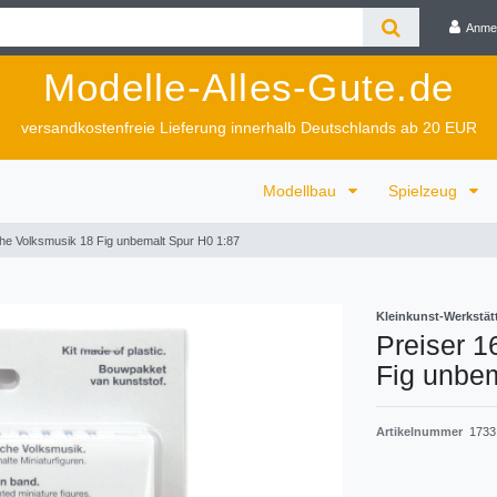
Anme
Modelle-Alles-Gute.de
versandkostenfreie Lieferung innerhalb Deutschlands ab 20 EUR
Modellbau
Spielzeug
he Volksmusik 18 Fig unbemalt Spur H0 1:87
Kleinkunst-Werkstät
Preiser 1
Fig unbem
Artikelnummer
1733