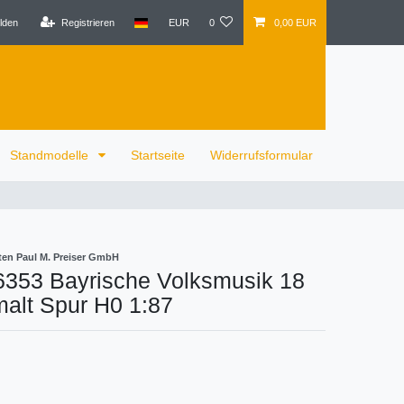
lden
Registrieren
EUR
0
0,00 EUR
Standmodelle
Startseite
Widerrufsformular
ten Paul M. Preiser GmbH
6353 Bayrische Volksmusik 18
alt Spur H0 1:87