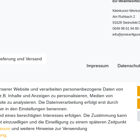
EU-Verantwortli
Kleinkunst-Werks
Am Ruhbach
2
91628
Steinsfeld
0049 98 61 94 80 
info@preiserfigur
ieferung und Versand
Impressum
Daten­schut
Widerrufs­recht
unserer Website und verarbeiten personenbezogene Daten von
.B. Inhalte und Anzeigen zu personalisieren, Medien von
ite zu analysieren. Die Datenverarbeitung erfolgt erst durch
 wir in den Einstellungen benennen.
nd eines berechtigten Interesses erfolgen. Die Zustimmung kann
t einzuwilligen und die Einwilligung zu einem späteren Zeitpunkt
essum
und weitere Hinweise zur Verwendung
rung
.