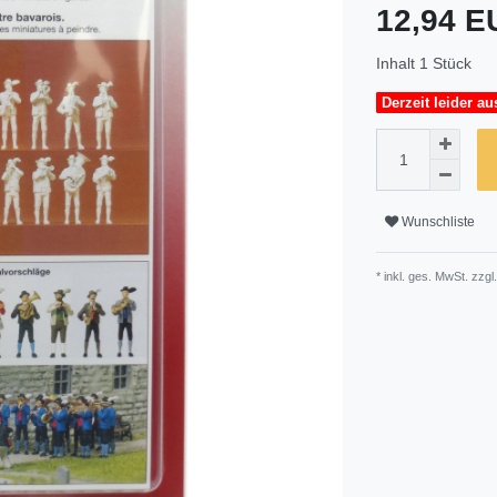
12,94 
Inhalt
1
Stück
Derzeit leider au
Wunschliste
* inkl. ges. MwSt. zzgl.