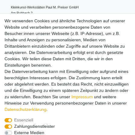
Kleinkunst-Werkstätten Paul M. Preiser GmbH
Am Ruhbach
2
91628
Steinsfeld
Deutschland
Wir verwenden Cookies und ähnliche Technologien auf unserer
0049 98 61 94 80 0
Website und verarbeiten personenbezogene Daten von
info@preiserfiguren.de
Besucher:innen unserer Webseite (z.B. IP-Adresse), um z.B.
Inhalte und Anzeigen zu personalisieren, Medien von
Drittanbietern einzubinden oder Zugriffe auf unsere Website zu
Hinweise zur Batterieentsorgung
analysieren. Die Datenverarbeitung erfolgt erst durch gesetzte
Cookies. Wir teilen diese Daten mit Dritten, die wir in den
Einstellungen benennen.
Lieferung und Versand
Die Datenverarbeitung kann mit Einwilligung oder aufgrund eines
berechtigten Interesses erfolgen. Die Zustimmung kann erteilt
oder abgelehnt werden. Es besteht das Recht, nicht einzuwilligen
Impressum
Daten­schutz­erklärung
AGB
und die Einwilligung zu einem späteren Zeitpunkt zu ändern oder
zu widerrufen. Beachten Sie unser
Impressum
und weitere
Hinweise zur Verwendung personenbezogener Daten in unserer
Barrierefreiheitserklärung
Widerrufs­recht
Daten­schutz­erklärung
.
Essenziell
Zahlungsdienstleister
Kontakt
Vertrag widerrufen
Externe Medien