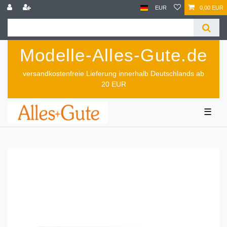
EUR
0,00 EUR
Modelle-Alles-Gute.de
versandkostenfreie Lieferung innerhalb Deutschlands ab
20 EUR
☰