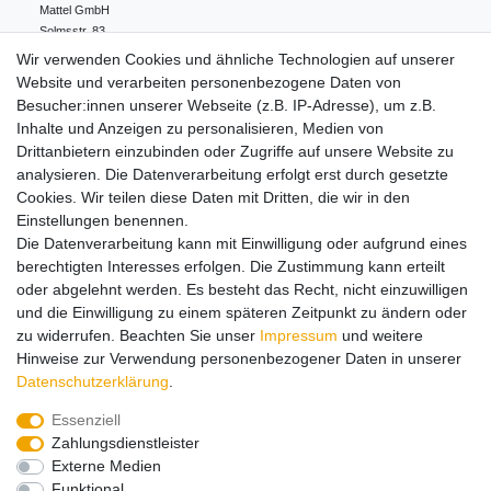
Mattel GmbH
Solmsstr.
83
60486
Frankfurt
Deutschland
Wir verwenden Cookies und ähnliche Technologien auf unserer
+49 (0)69/795330-0
Website und verarbeiten personenbezogene Daten von
info.de@mattel.com
Besucher:innen unserer Webseite (z.B. IP-Adresse), um z.B.
Inhalte und Anzeigen zu personalisieren, Medien von
Drittanbietern einzubinden oder Zugriffe auf unsere Website zu
Hinweise zur Batterieentsorgung
analysieren. Die Datenverarbeitung erfolgt erst durch gesetzte
Cookies. Wir teilen diese Daten mit Dritten, die wir in den
Einstellungen benennen.
Lieferung und Versand
Die Datenverarbeitung kann mit Einwilligung oder aufgrund eines
berechtigten Interesses erfolgen. Die Zustimmung kann erteilt
oder abgelehnt werden. Es besteht das Recht, nicht einzuwilligen
Impressum
Daten­schutz­erklärung
AGB
und die Einwilligung zu einem späteren Zeitpunkt zu ändern oder
zu widerrufen. Beachten Sie unser
Impressum
und weitere
Hinweise zur Verwendung personenbezogener Daten in unserer
Barrierefreiheitserklärung
Widerrufs­recht
Daten­schutz­erklärung
.
Essenziell
Zahlungsdienstleister
Kontakt
Vertrag widerrufen
Externe Medien
Funktional