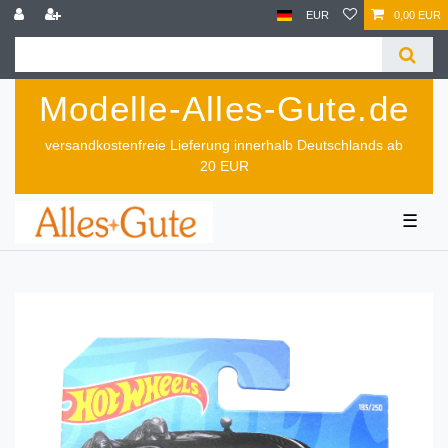
EUR
0,00 EUR
Modelle-Alles-Gute.de
versandkostenfreie Lieferung innerhalb Deutschlands ab
20 EUR
☰