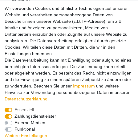
Solmsstr.
83
60486
Frankfurt
Deutschland
Wir verwenden Cookies und ähnliche Technologien auf unserer
+49 (0)69/795330-0
Website und verarbeiten personenbezogene Daten von
info.de@mattel.com
Besucher:innen unserer Webseite (z.B. IP-Adresse), um z.B.
Inhalte und Anzeigen zu personalisieren, Medien von
Drittanbietern einzubinden oder Zugriffe auf unsere Website zu
Hinweise zur Batterieentsorgung
analysieren. Die Datenverarbeitung erfolgt erst durch gesetzte
Cookies. Wir teilen diese Daten mit Dritten, die wir in den
Einstellungen benennen.
Lieferung und Versand
Die Datenverarbeitung kann mit Einwilligung oder aufgrund eines
berechtigten Interesses erfolgen. Die Zustimmung kann erteilt
oder abgelehnt werden. Es besteht das Recht, nicht einzuwilligen
Impressum
Daten­schutz­erklärung
AGB
und die Einwilligung zu einem späteren Zeitpunkt zu ändern oder
zu widerrufen. Beachten Sie unser
Impressum
und weitere
Hinweise zur Verwendung personenbezogener Daten in unserer
Barrierefreiheitserklärung
Widerrufs­recht
Daten­schutz­erklärung
.
Essenziell
Zahlungsdienstleister
Kontakt
Vertrag widerrufen
Externe Medien
Funktional
Zahlungsarten:
Weitere Einstellungen