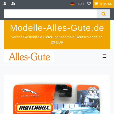
EUR
0,00 EUR
Modelle-Alles-Gute.de
versandkostenfreie Lieferung innerhalb Deutschlands ab
20 EUR
☰