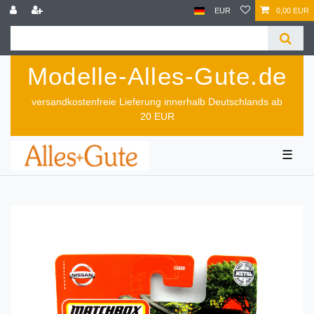
EUR
0,00 EUR
Modelle-Alles-Gute.de
versandkostenfreie Lieferung innerhalb Deutschlands ab
20 EUR
☰