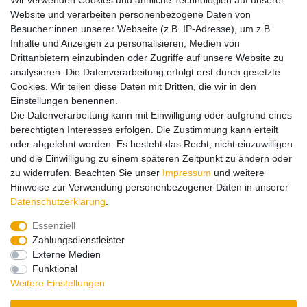
Wir verwenden Cookies und ähnliche Technologien auf unserer
+49 (0)69/795330-0
Website und verarbeiten personenbezogene Daten von
info.de@mattel.com
Besucher:innen unserer Webseite (z.B. IP-Adresse), um z.B.
Inhalte und Anzeigen zu personalisieren, Medien von
Drittanbietern einzubinden oder Zugriffe auf unsere Website zu
Hinweise zur Batterieentsorgung
analysieren. Die Datenverarbeitung erfolgt erst durch gesetzte
Cookies. Wir teilen diese Daten mit Dritten, die wir in den
Einstellungen benennen.
Lieferung und Versand
Die Datenverarbeitung kann mit Einwilligung oder aufgrund eines
berechtigten Interesses erfolgen. Die Zustimmung kann erteilt
oder abgelehnt werden. Es besteht das Recht, nicht einzuwilligen
Impressum
Daten­schutz­erklärung
AGB
und die Einwilligung zu einem späteren Zeitpunkt zu ändern oder
zu widerrufen. Beachten Sie unser
Impressum
und weitere
Hinweise zur Verwendung personenbezogener Daten in unserer
Barrierefreiheitserklärung
Widerrufs­recht
Daten­schutz­erklärung
.
Essenziell
Zahlungsdienstleister
Kontakt
Vertrag widerrufen
Externe Medien
Funktional
Zahlungsarten:
Weitere Einstellungen