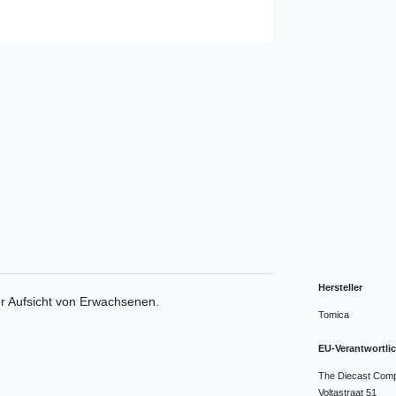
Hersteller
er Aufsicht von Erwachsenen.
Tomica
EU-Verantwortli
The Diecast Com
Voltastraat
51