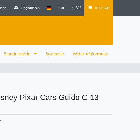
lden
Registrieren
EUR
0
0,00 EUR
Standmodelle
Startseite
Widerrufsformular
isney Pixar Cars Guido C-13
2