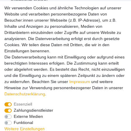
Schlittenbacher Straße
60
58511
Lüdenscheid
Deutschland
Wir verwenden Cookies und ähnliche Technologien auf unserer
004902351 876 0
Website und verarbeiten personenbezogene Daten von
info@wiking.de
Besucher:innen unserer Webseite (z.B. IP-Adresse), um z.B.
Inhalte und Anzeigen zu personalisieren, Medien von
Drittanbietern einzubinden oder Zugriffe auf unsere Website zu
Hinweise zur Batterieentsorgung
analysieren. Die Datenverarbeitung erfolgt erst durch gesetzte
Cookies. Wir teilen diese Daten mit Dritten, die wir in den
Einstellungen benennen.
Lieferung und Versand
Die Datenverarbeitung kann mit Einwilligung oder aufgrund eines
berechtigten Interesses erfolgen. Die Zustimmung kann erteilt
oder abgelehnt werden. Es besteht das Recht, nicht einzuwilligen
Impressum
Daten­schutz­erklärung
AGB
und die Einwilligung zu einem späteren Zeitpunkt zu ändern oder
zu widerrufen. Beachten Sie unser
Impressum
und weitere
Hinweise zur Verwendung personenbezogener Daten in unserer
Barrierefreiheitserklärung
Widerrufs­recht
Daten­schutz­erklärung
.
Essenziell
Zahlungsdienstleister
Kontakt
Vertrag widerrufen
Externe Medien
Funktional
Zahlungsarten:
Weitere Einstellungen