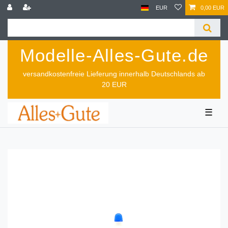
EUR
0,00 EUR
Modelle-Alles-Gute.de
versandkostenfreie Lieferung innerhalb Deutschlands ab
20 EUR
☰